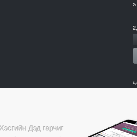
У
2
Д
Хэсгийн Дэд гарчиг