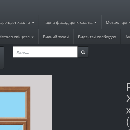
хэрэгцээт хаалга
Гадна фасад цонх хаалга
Металл цонх
Металл хийцлэл
Бидний тухай
Бидэнтэй холбогдох
Аж