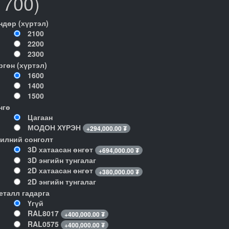
1700)
ндөр (хүртэл)
2100
2200
2300
ргөн (хүртэл)
1600
1400
1500
нгө
Цагаан
МОДОН ХҮРЭН
+
294,000.00
₮
илний сонголт
3D хатаасан өнгөт
+
694,000.00
₮
3D энгийн тунгалаг
2D хатаасан өнгөт
+
380,000.00
₮
2D энгийн тунгалаг
еталл гадарга
Үгүй
RAL8017
+
400,000.00
₮
RAL0575
+
400,000.00
₮