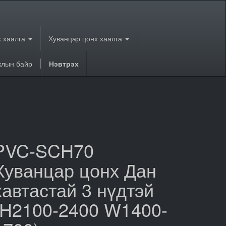
 хаалга
Хуванцар цонх хаалга
лын байр
Нэвтрэх
PVC-SCH70
Хуванцар цонх Дан
хавтастай 3 нүдтэй
(H2100-2400 W1400-