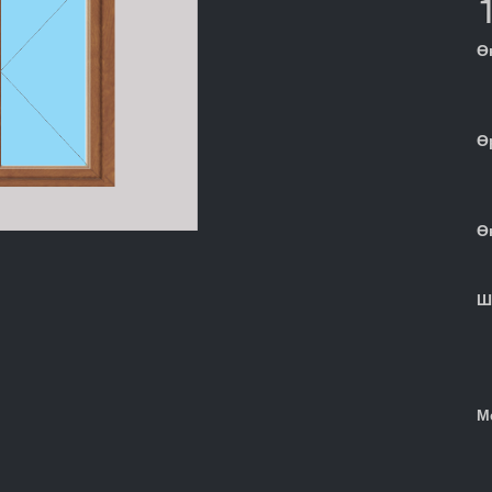
Ө
Ө
Ө
Ш
М