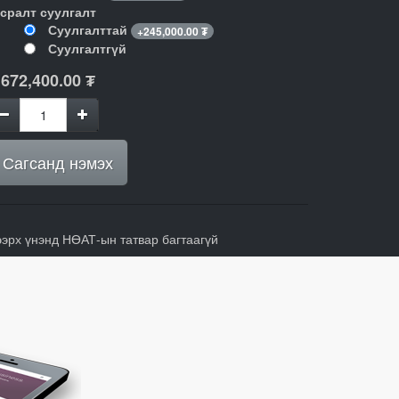
гсралт суулгалт
Суулгалттай
+
245,000.00
₮
Суулгалтгүй
,672,400.00
₮
Сагсанд нэмэх
ээрх үнэнд НӨАТ-ын татвар багтаагүй