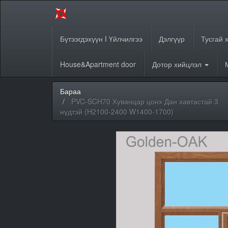
Бүтээгдэхүүн I Үйлчилгээ
Дэлгүүр
Тусгай 
House&Apartment door
Дотор хийцлэл
Бараа
PVC-SCH70 Хуванцар цонх Дан хавтастай 3
нүдтэй (H2100-2400 W1400-1700)