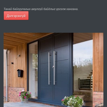
Танай байгуулагын аюулгүй байдлыг үргэлж хангана.
Дэлгэрэнгүй
Дулаан тусгаарлалттай шилэн болон металл фасад