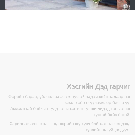
Таны офисс албан тасалгаанд өвөрмөц өнгө төрхийг нэмнэ.
Дэлгэрэнгүй
Апартмент болон хаус хаалга
Шинэ технолги, Шинлэг дизайн
Дэлгэрэнгүй
Хэсгийн Дэд гарчиг
Өөрийн бараа, үйлчилгээ эсвэл тусгай чадамжийн талаар нэг
эсвэл хоёр өгүүлэмжээр бичнэ үү.
Амжилттай байхын тулд таны контент уншигчидад тань ашиг
тустай байх ёстой.
Харилцагчаас эхэл – тэдгээрийн юу хүсч байгааг олж мэдээд
Металл вакум цонх хаалга
хүслийг нь гүйцэлдүүл.
Бат бөх дулаахан бас өнгөлөг тав тухтай.