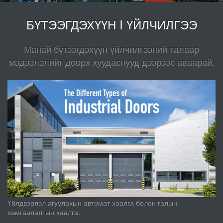
БҮТЭЭГДЭХҮҮН I ҮЙЛЧИЛГЭЭ
Манай бүтээгдэхүүн үйлчилгээний талаар
мэдээлэлийг доорх хуудаснууд дээрээс аваарай.
Үйлдвэрлэл агуулахын автомат хаалга болон галын
хамгаалалтын хаалга.