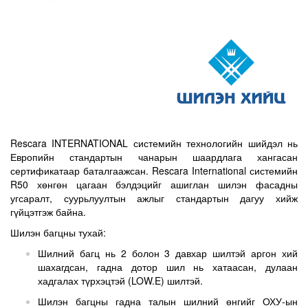
Rescara INTERNATIONAL системийн технологийн шийдэл нь
Европийн стандартын чанарын шаардлага хангасан
сертификатаар баталгаажсан. Rescara International системийн
R50 хөнгөн цагаан бэлдэцийг ашиглан шилэн фасадны
угсаралт, суурьлуултын ажлыг стандартын дагуу хийж
гүйцэтгэж байна.
Шилэн багцны тухай:
Шилний багц нь 2 болон 3 давхар шилтэй аргон хий
шахагдсан, гадна дотор шил нь хатаасан, дулаан
хадгалах түрхэцтэй (LOW.E) шилтэй.
Шилэн багцны гадна талын шилний өнгийг ОХУ-ын