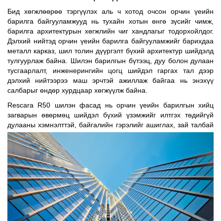
үзүүлэлтийг ASAŞ компани үйлдвэртээ EN12207, 12208 болон
Бид хөгжлөөрөө тэргүүлэх аль ч хотод очсон орчин үеийн
барилга байгууламжууд нь тухайн хотын өнгө зүсийг чимж,
EN 12210 нормын дагуу гүйцэтгэдэг. Дэлгэрэнгүй мэдээллийг
барилга архитектурын хөгжлийн чиг хандлагыг тодорхойлдог.
www.rescara.com.tr
Дэлхий нийтэд орчин үеийн барилга байгууламжийг барихдаа
металл карказ, шил толин дүүргэлт бүхий архитектур шийдэлд
тулгуурлаж байна. Шилэн барилгын бүтээц, дуу болон дулаан
тусгаарлалт, инженерингийн цогц шийдэл гаргах тал дээр
дэлхий нийтээрээ маш эрчтэй ажиллаж байгаа нь энэхүү
салбарыг өндөр хурдцаар хөгжүүлж байна.
Rescara R50 шилэн фасад нь орчин үеийн барилгын хийц
загварын өвөрмөц шийдэл бүхий үзэмжийг илтгэх төдийгүй
дулааны хэмнэлттэй, байгалийн гэрэлийг ашиглах, зай талбай
уужим саруул харагдах, эдийн засгийн хэмнэлттэй гэх мэт олон
давуу талуудыг бий болгодог.