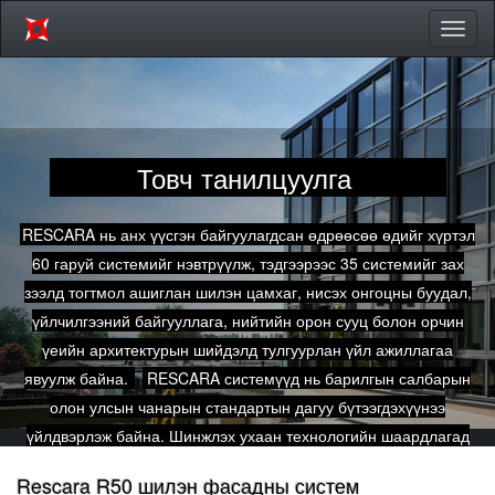
Toggl
naviga
Товч танилцуулга
RESCARA нь анх үүсгэн байгуулагдсан өдрөөсөө өдийг хүртэл
60 гаруй системийг нэвтрүүлж, тэдгээрээс 35 системийг зах
зээлд тогтмол ашиглан шилэн цамхаг, нисэх онгоцны буудал,
үйлчилгээний байгууллага, нийтийн орон сууц болон орчин
үеийн архитектурын шийдэлд тулгуурлан үйл ажиллагаа
явуулж байна.
RESCARA системүүд нь барилгын салбарын
олон улсын чанарын стандартын дагуу бүтээгдэхүүнээ
үйлдвэрлэж байна. Шинжлэх ухаан технологийн шаардлагад
нийцүүлэн бүтээгдсэн системүүдийн дулаан дусгаарлалт,
Rescara R50 шилэн фасадны систем
агаар нэвтрүүлэлт, салхины ачааллын эсэргүүцлийн