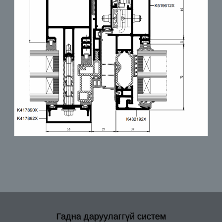
Гадна даруулаггүй систем