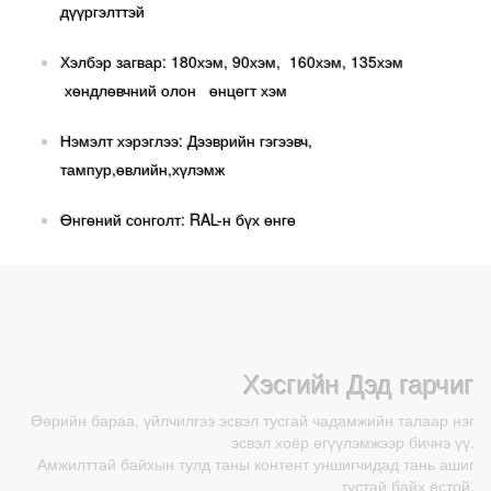
дүүргэлттэй
Хэлбэр загвар: 180хэм, 90хэм, 160хэм, 135хэм
хөндлөвчний олон өнцөгт хэм
Нэмэлт хэрэглээ: Дээврийн гэгээвч,
тампур,өвлийн,хүлэмж
Өнгөний сонголт: RAL-н бүх өнгө
Хэсгийн Дэд гарчиг
Өөрийн бараа, үйлчилгээ эсвэл тусгай чадамжийн талаар нэг
эсвэл хоёр өгүүлэмжээр бичнэ үү.
Амжилттай байхын тулд таны контент уншигчидад тань ашиг
тустай байх ёстой.