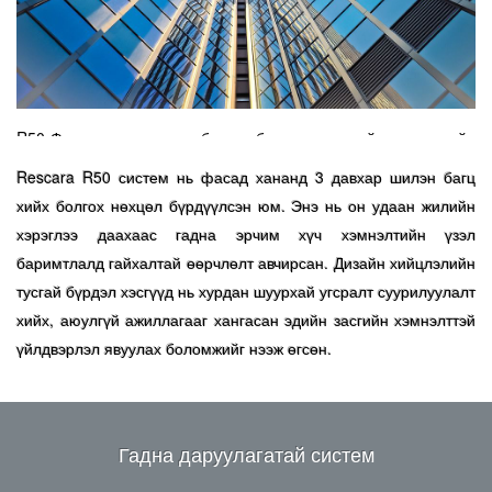
R50 Фасадны систем нь багана болон хөндөлийн хэмжээсийн
өргөн сонголттой. Шил хоорондын зайн хуванцар тусгаарлагч
Rescara R50 систем нь фасад хананд 3 давхар шилэн багц
болон резинэн дулаан тусгаарлах дүүргэлттэй учир бусад
фасаднуудаас илүү дулаан тусгаарлах давуу талтай.
хийх болгох нөхцөл бүрдүүлсэн юм. Энэ нь он удаан жилийн
Гэгээвчний онгойлтын шийдлүүд, өнгөний өргөн сонголт, гадна
хэрэглээ даахаас гадна эрчим хүч хэмнэлтийн үзэл
таг даруулганы олон хувилбарт загваруудыг бид санал болгож
баримтлалд гайхалтай өөрчлөлт авчирсан. Дизайн хийцлэлийн
байна.
тусгай бүрдэл хэсгүүд нь хурдан шуурхай угсралт суурилуулалт
хийх, аюулгүй ажиллагааг хангасан эдийн засгийн хэмнэлттэй
үйлдвэрлэл явуулах боломжийг нээж өгсөн.
Гадна даруулагатай систем