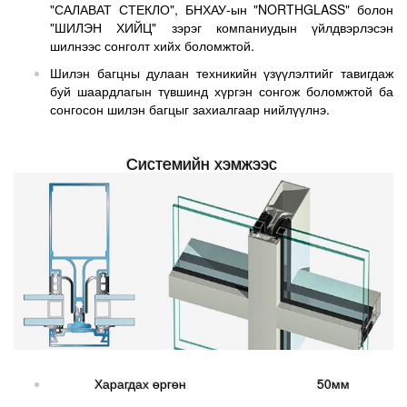
"САЛАВАТ СТЕКЛО", БНХАУ-ын "NORTHGLASS" болон
"ШИЛЭН ХИЙЦ" зэрэг компаниудын үйлдвэрлэсэн
шилнээс сонголт хийх боломжтой.
Шилэн багцны дулаан техникийн үзүүлэлтийг тавигдаж
буй шаардлагын түвшинд хүргэн сонгож боломжтой ба
сонгосон шилэн багцыг захиалгаар нийлүүлнэ.
Системийн хэмжээс
Харагдах өргөн 50мм