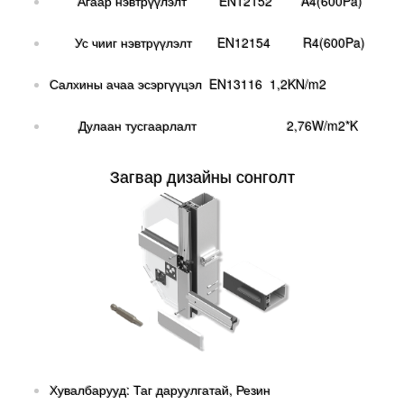
Агаар нэвтрүүлэлт EN12152 A4(600Pa)
Ус чииг нэвтрүүлэлт EN12154 R4(600Pa)
Салхины ачаа эсэргүүцэл EN13116 1,2KN/m2
Дулаан тусгаарлалт 2,76W/m2*K
Загвар дизайны сонголт
Хувалбарууд: Таг даруулгатай, Резин