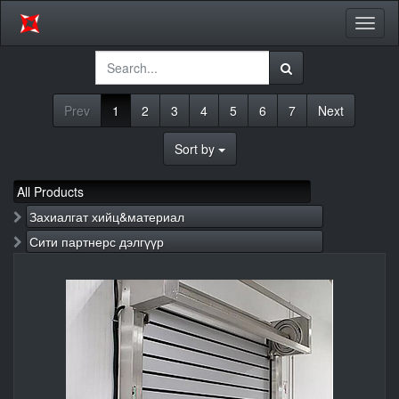
Toggl
naviga
Prev
1
2
3
4
5
6
7
Next
Sort by
All Products
Захиалгат хийц&материал
Сити партнерс дэлгүүр