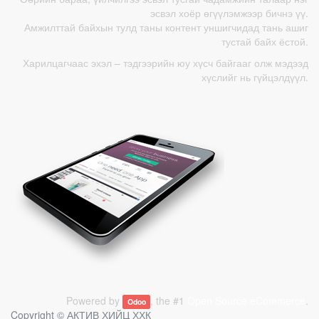
эсвэл хоёр өгүүлэмжээр бичнэ үү.
Амжилттай байхын тулд таны контент уншигчидад тань ашиг
тустай байх ёстой.
Харилцагчаас эхэл – тэдгээрийн юу хүсч байгааг олж мэдээд
хүслийг нь гүйцэлдүүл.
Powered by
, the #1
Open Source eCommerce
.
Odoo
Copyright ©
АКТИВ ХИЙЦ ХХК