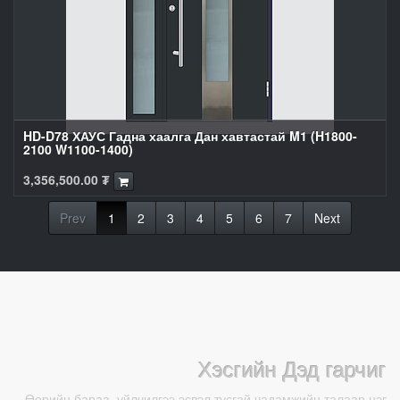
HD-D78 ХАУС Гадна хаалга Дан хавтастай M1 (H1800-
2100 W1100-1400)
3,356,500.00
₮
Prev
1
2
3
4
5
6
7
Next
Хэсгийн Дэд гарчиг
Өөрийн бараа, үйлчилгээ эсвэл тусгай чадамжийн талаар нэг