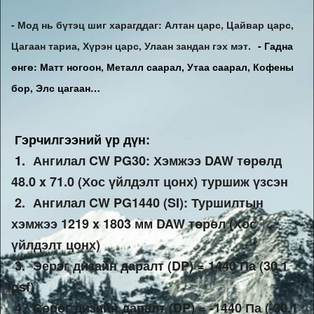
- Мод нь бүтэц шиг харагддаг: Алтан царс, Цайвар царс, 
Цагаан тариа, Хүрэн царс, Улаан зандан гэх мэт. 
- Гадна
өнгө: Матт ногоон, Металл саарал, Утаа саарал, Кофены
бор, Элс цагаан…
Гэрчилгээний үр дүн:
1.
Ангилал CW PG30: Хэмжээ DAW төрөлд 
48.0 x 71.0 (Хос үйлдэлт цонх) туршиж үзсэн 
 2. 
Ангилал CW PG1440 (SI): Туршилтын 
хэмжээ 1219 x 1803 мм DAW төрөл (Хос 
үйлдэлт цонх) 
 3. 
Эерэг дизайн даралт (DP) = 1440 Па (30.1 
psf) 
 4. 
Сөрөг дизайн даралт (DP) = -1440 Па (-30.1 