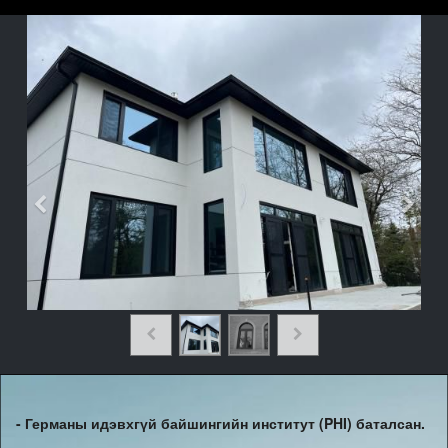
- Германы идэвхгүй байшингийн институт (PHI) баталсан.