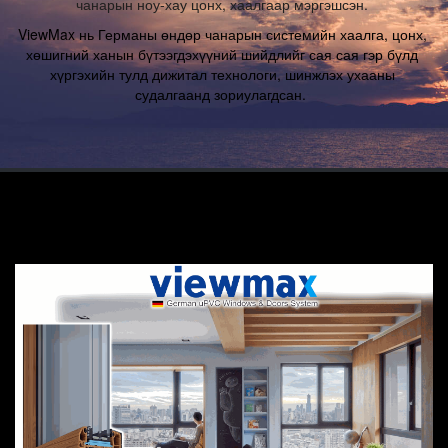
чанарын ноу-хау цонх, хаалгаар мэргэшсэн. 
ViewMax нь Германы өндөр чанарын системийн хаалга, цонх, 
хөшигний ханын бүтээгдэхүүний шийдлийг сая сая гэр бүлд 
хүргэхийн тулд дижитал технологи, шинжлэх ухааны 
судалгаанд зориулагдсан.