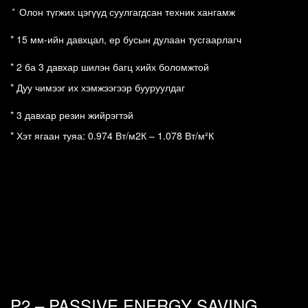
*
Олон түгжих цэгүүд суулгагдсан техник хангамж
*
15 мм-ийн давхцал, ер бусын дулаан тусгаарлагч
* 2 ба 3 давхар шилэн багц хийх боломжтой
*
Дуу чимээг их хэмжээгээр бууруулдаг 
* 3 давхар резин жийрэгтэй
*
Хэт ягаан туяа: 0.974 Вт/м2К – 1.078 Вт/м²К 
P2 – PASSIVE ENERGY SAVING