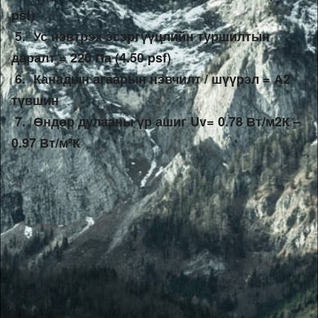
psf) 
 5. 
Ус нэвтрэх эсэргүүцлийн туршилтын 
даралт = 220 Па (4.50 psf)
 6. 
Канадын агаарын нэвчилт / шүүрэл = А2 
түвшин 
 7. 
Өндөр дулааны үр ашиг Uv= 0.78 Вт/м2К – 
0.97 Вт/м²К