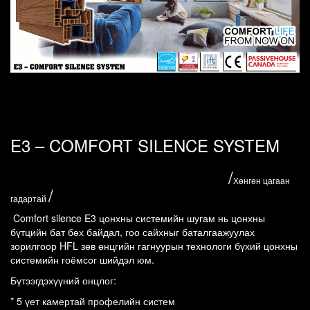
E3 – COMFORT SILENCE SYSTEM
/
Хөнгөн цагаан
/
гадартай
Comfort silence E3 цонхны системийн шугам нь цонхны 
бүтцийн бат бөх байдал, гоо сайхныг баталгаажуулах 
зорилгоор HFL зөв өнцгийн гагнуурын технологи бүхий цонхны 
системийн гоёмсог шийдэл юм.
Бүтээгдэхүүний онцлог:
* 5 үет камертай профелийн систем