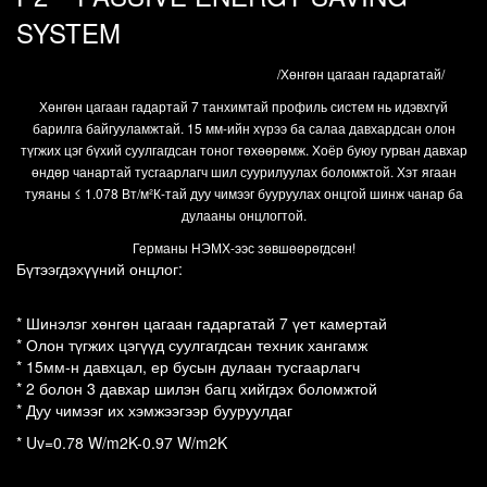
SYSTEM
/Хөнгөн цагаан гадаргатай/
Хөнгөн цагаан гадартай 7 танхимтай профиль систем нь идэвхгүй
барилга байгууламжтай. 15 мм-ийн хүрээ ба салаа давхардсан олон
түгжих цэг бүхий суулгагдсан тоног төхөөрөмж. Хоёр буюу гурван давхар
өндөр чанартай тусгаарлагч шил суурилуулах боломжтой. Хэт ягаан
туяаны ≤ 1.078 Вт/м²К-тай дуу чимээг бууруулах онцгой шинж чанар ба
дулааны онцлогтой.
Германы НЭМХ-ээс зөвшөөрөгдсөн!
Бүтээгдэхүүний онцлог:
* Шинэлэг хөнгөн цагаан гадаргатай 7 үет камертай
* Олон түгжих цэгүүд суулгагдсан техник хангамж 
* 15мм-н давхцал, ер бусын дулаан тусгаарлагч
* 2 болон 3 давхар шилэн багц хийгдэх боломжтой  
* Дуу чимээг их хэмжээгээр бууруулдаг
* Uv=0.78 W/m2K-0.97 W/m2K