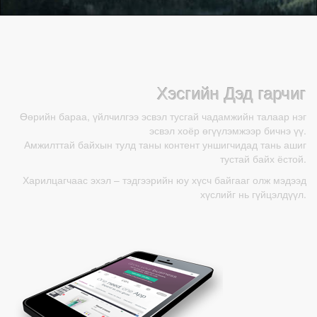
Хэсгийн Дэд гарчиг
Өөрийн бараа, үйлчилгээ эсвэл тусгай чадамжийн талаар нэг
эсвэл хоёр өгүүлэмжээр бичнэ үү.
Амжилттай байхын тулд таны контент уншигчидад тань ашиг
тустай байх ёстой.
Харилцагчаас эхэл – тэдгээрийн юу хүсч байгааг олж мэдээд
хүслийг нь гүйцэлдүүл.