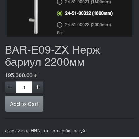
BAR-E09-ZX Нерж
бариул 2200мм
195,000.00
₮
Add to Cart
Дээрх үнэнд НӨАТ-ын татвар багтаагүй