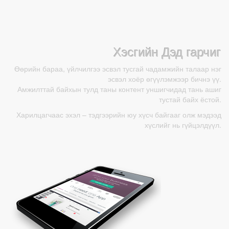
Хэсгийн Дэд гарчиг
Өөрийн бараа, үйлчилгээ эсвэл тусгай чадамжийн талаар нэг
эсвэл хоёр өгүүлэмжээр бичнэ үү.
Амжилттай байхын тулд таны контент уншигчидад тань ашиг
тустай байх ёстой.
Харилцагчаас эхэл – тэдгээрийн юу хүсч байгааг олж мэдээд
хүслийг нь гүйцэлдүүл.