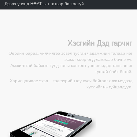
Дээрх үнэнд НӨАТ-ын татвар багтаагүй
Хэсгийн Дэд гарчиг
Өөрийн бараа, үйлчилгээ эсвэл тусгай чадамжийн талаар нэг
эсвэл хоёр өгүүлэмжээр бичнэ үү.
Амжилттай байхын тулд таны контент уншигчидад тань ашиг
тустай байх ёстой.
Харилцагчаас эхэл – тэдгээрийн юу хүсч байгааг олж мэдээд
хүслийг нь гүйцэлдүүл.