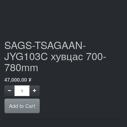
SAGS-TSAGAAN-
JYG103C хувцас 700-
780mm
47,000.00
₮
Add to Cart