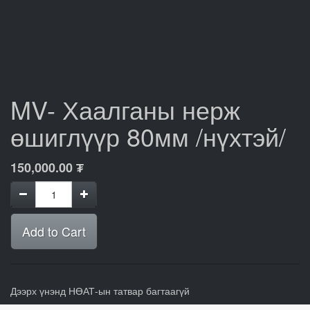
MV- Хаалганы нерж
өшиглүүр 80мм /нүхтэй/
150,000.00
₮
Add to Cart
Дээрх үнэнд НӨАТ-ын татвар багтаагүй