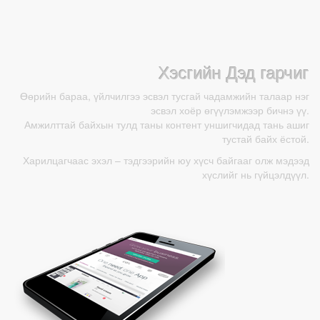
Хэсгийн Дэд гарчиг
Өөрийн бараа, үйлчилгээ эсвэл тусгай чадамжийн талаар нэг
эсвэл хоёр өгүүлэмжээр бичнэ үү.
Амжилттай байхын тулд таны контент уншигчидад тань ашиг
тустай байх ёстой.
Харилцагчаас эхэл – тэдгээрийн юу хүсч байгааг олж мэдээд
хүслийг нь гүйцэлдүүл.