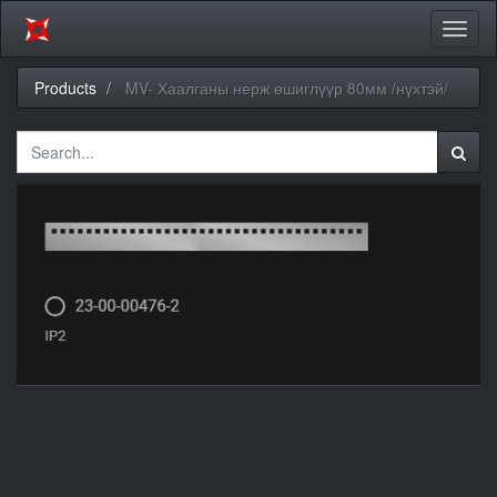
Toggl
naviga
Products
MV- Хаалганы нерж өшиглүүр 80мм /нүхтэй/