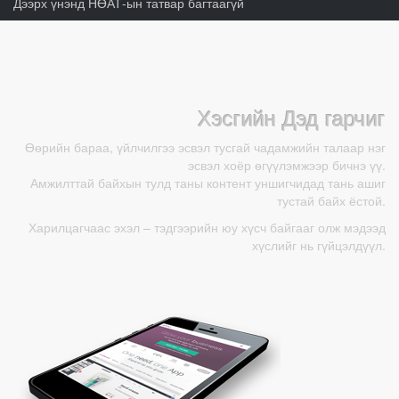
Дээрх үнэнд НӨАТ-ын татвар багтаагүй
Хэсгийн Дэд гарчиг
Өөрийн бараа, үйлчилгээ эсвэл тусгай чадамжийн талаар нэг
эсвэл хоёр өгүүлэмжээр бичнэ үү.
Амжилттай байхын тулд таны контент уншигчидад тань ашиг
тустай байх ёстой.
Харилцагчаас эхэл – тэдгээрийн юу хүсч байгааг олж мэдээд
хүслийг нь гүйцэлдүүл.