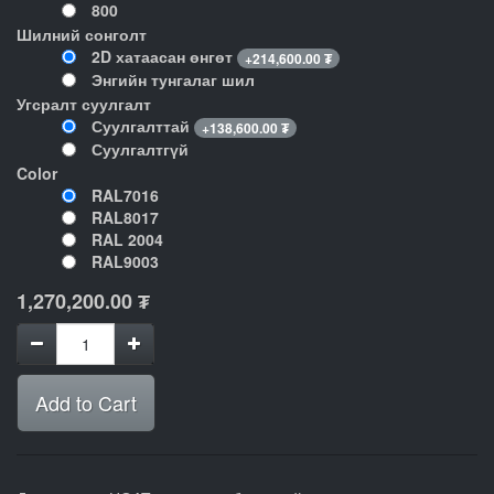
800
Шилний сонголт
2D хатаасан өнгөт
+
214,600.00
₮
Энгийн тунгалаг шил
Угсралт суулгалт
Суулгалттай
+
138,600.00
₮
Суулгалтгүй
Color
RAL7016
RAL8017
RAL 2004
RAL9003
1,270,200.00
₮
Add to Cart