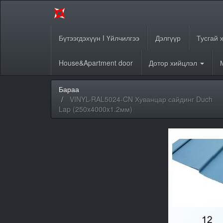
Бүтээгдэхүүн I Үйлчилгээ
Дэлгүүр
Тусгай 
House&Apartment door
Дотор хийцлэл
Бараа
VINYL-RAL5024-CN Хуванцар сайдинг Duch
Lap (250x4000x1.2мм)