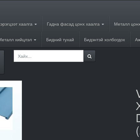
хэрэгцээт хаалга
Гадна фасад цонх хаалга
Металл цонх
Металл хийцлэл
Бидний тухай
Бидэнтэй холбогдох
Аж