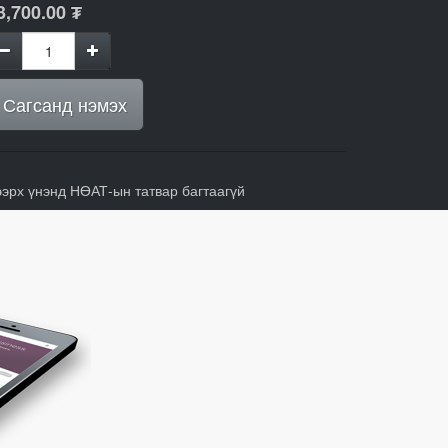
3,700.00
₮
Сагсанд нэмэх
ээрх үнэнд НӨАТ-ын татвар багтаагүй