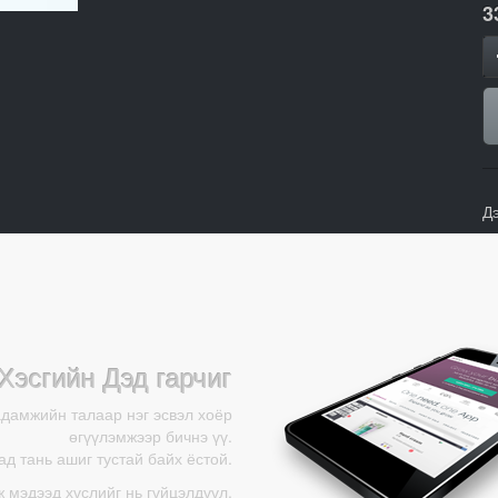
3
Д
Хэсгийн Дэд гарчиг
адамжийн талаар нэг эсвэл хоёр
өгүүлэмжээр бичнэ үү.
д тань ашиг тустай байх ёстой.
ж мэдээд хүслийг нь гүйцэлдүүл.