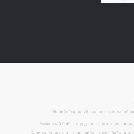
Өөрийн бараа, үйлчилгээ эсвэл тусгай ч
Амжилттай байхын тулд таны контент уншигчида
Харилцагчаас эхэл – тэдгээрийн юу хүсч байгааг ол