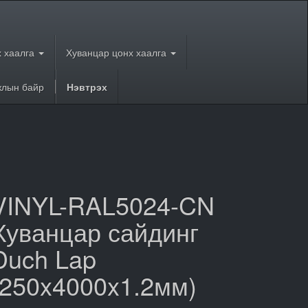
 хаалга
Хуванцар цонх хаалга
лын байр
Нэвтрэх
VINYL-RAL5024-CN
Хуванцар сайдинг
Duch Lap
(250x4000x1.2мм)