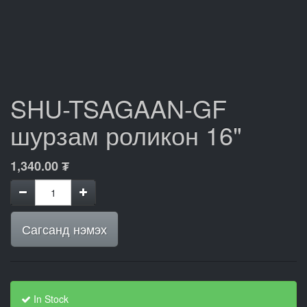
SHU-TSAGAAN-GF
шурзам роликон 16"
1,340.00
₮
Сагсанд нэмэх
In Stock