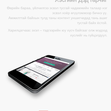
Өөрийн бараа, үйлчилгээ эсвэл тусгай чадамжийн талаар нэг
эсвэл хоёр өгүүлэмжээр бичнэ үү.
Амжилттай байхын тулд таны контент уншигчидад тань ашиг
тустай байх ёстой.
Харилцагчаас эхэл – тэдгээрийн юу хүсч байгааг олж мэдээд
хүслийг нь гүйцэлдүүл.