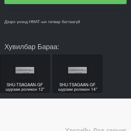
Дээрх үнэнд НӨАТ-ын татвар багтаагүй
Хувилбар Бараа:
SHU-TSAGAAN-GF
SHU-TSAGAAN-GF
шурзам роликон 12"
шурзам роликон 14"
Хэсгийн Дэд гарчиг