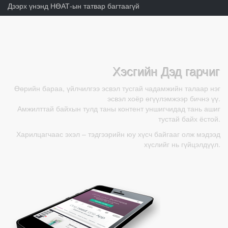
Дээрх үнэнд НӨАТ-ын татвар багтаагүй
Хэсгийн Дэд гарчиг
Өөрийн бараа, үйлчилгээ эсвэл тусгай чадамжийн талаар нэг
эсвэл хоёр өгүүлэмжээр бичнэ үү.
Амжилттай байхын тулд таны контент уншигчидад тань ашиг
тустай байх ёстой.
Харилцагчаас эхэл – тэдгээрийн юу хүсч байгааг олж мэдээд
хүслийг нь гүйцэлдүүл.