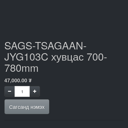
SAGS-TSAGAAN-
JYG103C хувцас 700-
780mm
47,000.00
₮
Сагсанд нэмэх