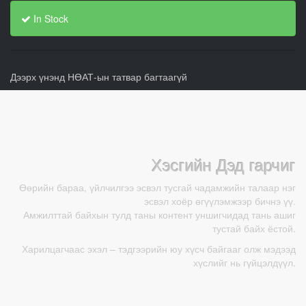
In Stock
Дээрх үнэнд НӨАТ-ын татвар багтаагүй
Хэсгийн Дэд гарчиг
Өөрийн бараа, үйлчилгээ эсвэл тусгай чадамжийн талаар нэг
эсвэл хоёр өгүүлэмжээр бичнэ үү.
Амжилттай байхын тулд таны контент уншигчидад тань ашиг
тустай байх ёстой.
Харилцагчаас эхэл – тэдгээрийн юу хүсч байгааг олж мэдээд
хүслийг нь гүйцэлдүүл.