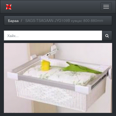
Цэсий
хураа
Бараа
SAGS-TSAGAAN-JYG109B хувцас 800-880mm