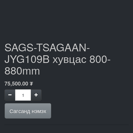
SAGS-TSAGAAN-
JYG109B хувцас 800-
880mm
75,500.00
₮
Сагсанд нэмэх