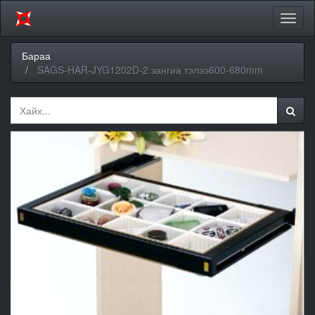
Цэсий
хураа
Бараа
SAGS-HAR-JYG1202D-2 зангиа тэлээ600-680mm