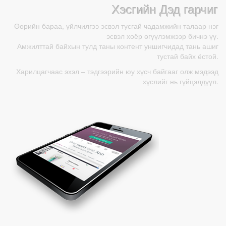
Хэсгийн Дэд гарчиг
Өөрийн бараа, үйлчилгээ эсвэл тусгай чадамжийн талаар нэг
эсвэл хоёр өгүүлэмжээр бичнэ үү.
Амжилттай байхын тулд таны контент уншигчидад тань ашиг
тустай байх ёстой.
Харилцагчаас эхэл – тэдгээрийн юу хүсч байгааг олж мэдээд
хүслийг нь гүйцэлдүүл.