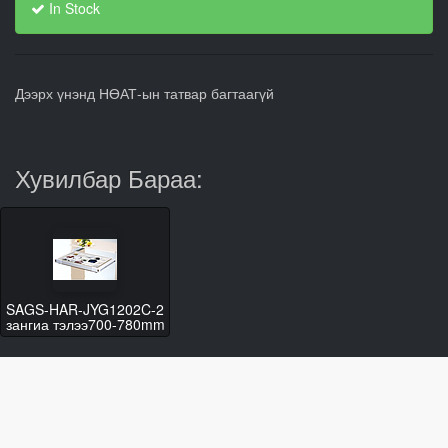
In Stock
Дээрх үнэнд НӨАТ-ын татвар багтаагүй
Хувилбар Бараа:
SAGS-HAR-JYG1202C-2
зангиа тэлээ700-780mm