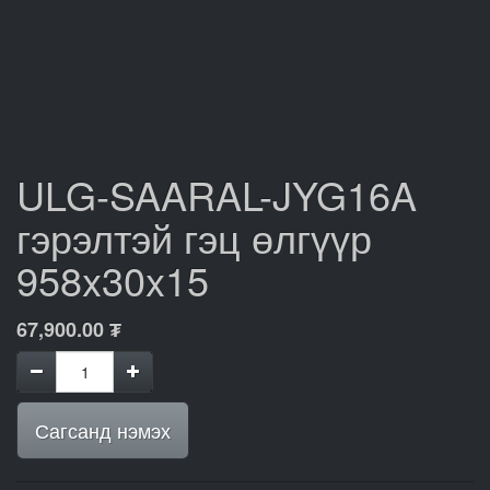
ULG-SAARAL-JYG16A
гэрэлтэй гэц өлгүүр
958x30x15
67,900.00
₮
Сагсанд нэмэх