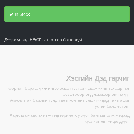
In Stock
Дээрх үнэнд НӨАТ-ын татвар багтаагүй
Хэсгийн Дэд гарчиг
Өөрийн бараа, үйлчилгээ эсвэл тусгай чадамжийн талаар нэг
эсвэл хоёр өгүүлэмжээр бичнэ үү.
Амжилттай байхын тулд таны контент уншигчидад тань ашиг
тустай байх ёстой.
Харилцагчаас эхэл – тэдгээрийн юу хүсч байгааг олж мэдээд
хүслийг нь гүйцэлдүүл.