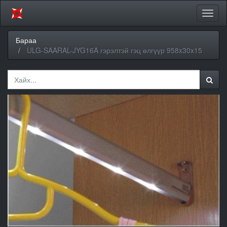
Цэсий
хураа
Бараа
ULG-SAARAL-JYG16A гэрэлтэй гэц өлгүүр 958x30x15