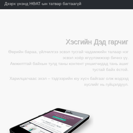
Дээрх үнэнд НӨАТ-ын татвар багтаагүй
Хэсгийн Дэд гарчиг
Өөрийн бараа, үйлчилгээ эсвэл тусгай чадамжийн талаар нэг
эсвэл хоёр өгүүлэмжээр бичнэ үү.
Амжилттай байхын тулд таны контент уншигчидад тань ашиг
тустай байх ёстой.
Харилцагчаас эхэл – тэдгээрийн юу хүсч байгааг олж мэдээд
хүслийг нь гүйцэлдүүл.