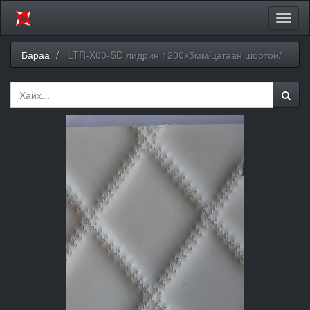
Цэсий
хураа
Бараа
LTR-X00-SD лидрин 1200x5мм/цагаан шоотой/