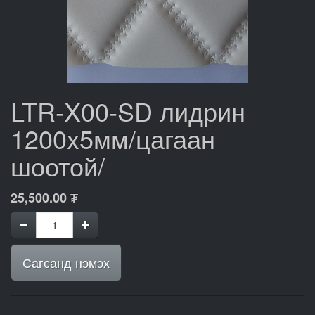
LTR-X00-SD лидрин
1200x5мм/цагаан
шоотой/
25,500.00
₮
Сагсанд нэмэх