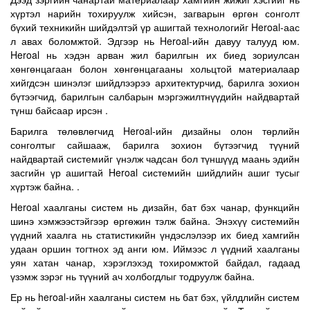
шинэ хэмжээстэйгээр өргөжин тэлж байна. Энэхүү системийн
хүртэл нарийн тохируулж хийсэн, загварын өргөн сонголт
үүдний хаалга нь статистикийн үндэслэлээр их биед хамгийн
бүхий техникийн шийдэлтэй үр ашигтай технологийг Heroal-аас
удаан оршин тогтнох эд анги юм. Иймээс л үүдний хаалганы
л авах боломжтой. Эдгээр нь Heroal-ийн давуу талууд юм.
уян хатан чанар, хэрэглэхэд тохиромжтой байдал, гадаад
Heroal нь хэдэн арван жил барилгын их биед зориулсан
үзэмж зэрэг нь түүний ач холбогдлыг тодруулж байна. Ер нь
хөнгөнцагаан болон хөнгөнцагааны хольцтой материалаар
heroal-ийн хаалганы систем нь бат бэх, үйлдлийн систем
хийгдсэн шинэлэг шийдлээрээ архитектурчид, барилга зохион
сайтайгаас гадна дизайны өргөн сонголттой. Түүний олон
бүтээгчид, барилгын салбарын мэргэжилтнүүдийн найдвартай
хошуутай түгжээ, угсрахад зориулсан патент бүхий төхөөрөмж,
түнш байсаар ирсэн .
heroal-ийн хэв маягийг шингээсэн стандарт зэрэг нь
гайхамшигтай. Модулийн тусгаарлагч бүс болон гурван
Барилга төлөвлөгчид Heroal-ийн дизайны олон төрлийн
шатлалт битүүмжлэх технологиор дээд зэргийн дулаан
сонголтыг сайшааж, барилга зохион бүтээгчид түүний
тусгаарлагч онцлог шинжүүдийг агуулдаг.
найдвартай системийг үнэлж чадсан бол түншүүд маань эдийн
засгийн үр ашигтай Heroal системийн шийдлийн ашиг тусыг
хүртэж байна. .
Heroal хаалганы систем нь дизайн, бат бэх чанар, функцийн
шинэ хэмжээстэйгээр өргөжин тэлж байна. Энэхүү системийн
үүдний хаалга нь статистикийн үндэслэлээр их биед хамгийн
удаан оршин тогтнох эд анги юм. Иймээс л үүдний хаалганы
уян хатан чанар, хэрэглэхэд тохиромжтой байдал, гадаад
үзэмж зэрэг нь түүний ач холбогдлыг тодруулж байна.
Ер нь heroal-ийн хаалганы систем нь бат бэх, үйлдлийн систем