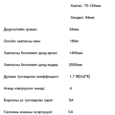
мөнгөлөг, дээд зэргийн гангаар хийсэн ил болон далд
Хавтас: 70-124мм
нугаснуудыг санал болгож байна.
Хөндөл: 94мм
Дүүргэлтийн зузаан: 54мм
Онгойх хавтасны жин: 180кг
Хавтасны боломжит дээд өргөн: 1400мм
Хавтасны боломжит дээд өндөр: 2500мм
Дулаан тусгаарлах коеффицент: 1,7 W{m2*K}
Агаар нэвтрүүлэх чанар: 4
Борооны ус тусгаарлах зэрэг: 5А
Салхины ачааны эсэргүүцэл: С4