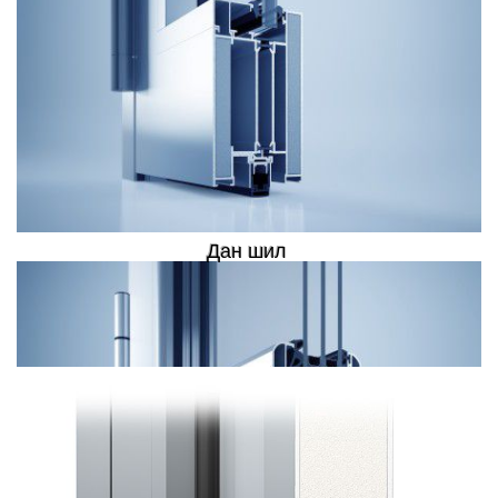
буюу үйлдлийн ажиллагаагаараа ялгарч чаддаг.
Дан шил