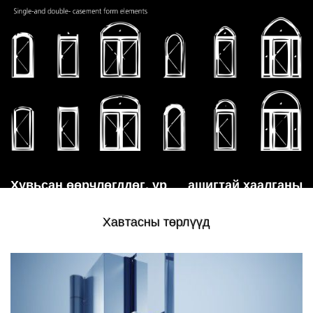
Хувьсан өөрчлөгддөг, үр ашигтай хаалганы
иж бүрдэл
Хавтасны төрлүүд
Heroal D 72 үүдний хаалганы систем нь зохицсон дизайн,
зохистой үйл ажиллагааны шинжийг агуулсан.
Энэхүү систем нь модулийн бүтцээрээ загварын өргөн
сонголтыг бий болгодог. Гадна байдал болон хэрэглээний
онцлог шинж нь шинэ хэрэглэгчийн шаардлага буюу өөр өөр
боломжид хялбархан зохицдог. Иймээс гайхамшигтай үзүүлэлт