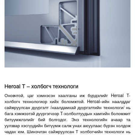
нь боловсруулахад хугацаа хэмнэсэн зэрэг нь шинэ загварын
маш онцлог давуу талуудтай.
Битүү дүүргэлт
Heroal-ийн булангийн холболтын технологи
Heroal T – холбогч технологи
Heroal-ийн сайжруулсан булангийн битүүмжилж дүүргэх арга
Оновчтой, цаг хэмнэсэн хаалганы иж бүрдэлийг Heroal T-
нь булангийн хавчих бэхэлгээнд дөрвөн талт давхаргаар бүрэн
холбогч технологиор хийх боломжтой. Heroal–ийн наалддаг
дүүргэж бага материалаар бат бөх боломжит дүүргэлтийг
сайжруулсан дүүргэлт /наалдамхай дүүргэлтийн технологи/ нь
хийнэ.
бага хэмжээтэй дүүргэгчээр T-холболтуудын хамгийн боломжит
Энэ нь хаалга үйлдвэрлэгчийн үр ашгийн баталгаатай болж
битүүмжлэлийг бий болгодог. Энэ технологийн ачаар та
Heroal булангийн холболтын технологи нь үйлдвэрлэл болон
уулзвар хэсгүүдийн битүүмж салж унах аюуулаас бүрэн холдож
угсралтын цаг ашиглалтыг оновчтой болгох давуу талаараа
чадах юм. Шинэчлэн сайжруулсан Т холбогчийн технологи нь