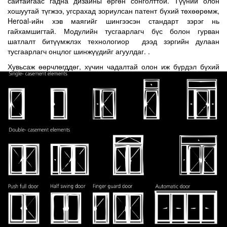
сайтайгаас гадна дизайны өргөн сонголттой. Түүний олон
хошуутай түгжээ, угсрахад зориулсан патент бүхий төхөөрөмж,
Heroal-ийн хэв маягийг шингээсэн стандарт зэрэг нь
гайхамшигтай. Модулийн тусгаарлагч бүс болон гурван
шатлалт битүүмжлэх технологиор дээд зэргийн дулаан
тусгаарлагч онцлог шинжүүдийг агуулдаг. .
Хувьсаж өөрчлөгддөг, хүчин чадалтай олон иж бүрдэл бүхий
хаалганы системийн давуу талыг мэдрээрэй.