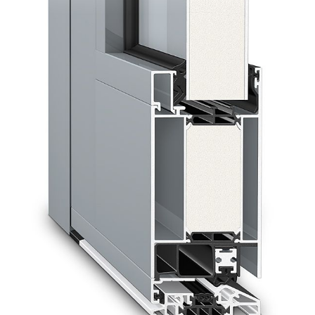
Давхар шил