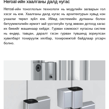
Heroal-ийн хаалганы далд нугас
явцыг түргэтгэж өгсөн бөгөөд энэ нь түгжээ болон нугасыг
хувьд булангийн хэсэгт хүрээг нь дүүргэж үйлдвэрлэсэн.
бэхэлж суурилуулдаг. Бүхэлдээ далд нугас бүхий системийн
Босгоны суурилуулалтын гүн нь хүрээ бэлдэцийн
Heroal-ийн тоноглолын технологи нь модулийн загварын гол
цогц нь тусгаарлах түвшинг багасгахгүйгээр хийх боломжтой.
суурилуулалтын гүнтэй яв цав зохицсон байна.
хэсэг нь юм. Хаалганы далд нугас нь архитектурын хувьд нэн
Heroal-ийн нугасны бүх систем нь гурван хэмжээст
ухаалаг төрөл зүйл юм. Иймд системийн дулааны болон
Үүний үр дүнл цонхны дулаан дамжуулалтын коуффиценттэй
тохиромжтой байдаг. Дээд зэргийн гангаар хийгдсэн гол
битүүмжлэлийн ирмэгт зай үүсгэхгүйн тулд зөвхөн дотоод хагас
ижил болгож чадсан Heroal-ийн тусгаарлах технологи
төмрөн нугаснуудыг бүтээгдэхүүний төрөл зүйлээс харах
их биеийг машинаар хийдэг. Гурван хэмжээст нугасны систем
талархал хүлээгээд байна. Босгоны загвар нь эргэн тойрны
боломжтой.
нь өндөр, тавцан, даралт гэсэн гурван түвшинд зориулсан
бусад битүүмжлэлтэй уулзвартай бэлдэцтэй харьцуулахуйц
хувилбарт тохируулж хялбар, тохиромжтой байдлаар угсарч
хэмжээнд хийгдсэн. Босгоны хэсгийн хувьд дулааны нэмэлт
болно.
үүсвэр шаардлагагүй юм. Энэхүү үйлдвэрлэлийн арга нь
үйлдвэр дээрх үйлдлийг багасгаж газар дээрх угсралтын цаг
хэмнэх олон олон давуу талыг мэдрүүлнэ.