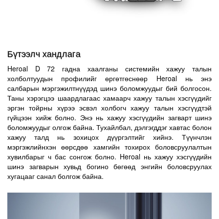
Бүтээлч хандлага
Heroal D 72 дүүргэгч хавтангын нэмэлт
Heroal D 72 гадна хаалганы системийн хажуу талын
Heroal D 72 хаалганы системийн хувьд heroal нь хөнгөн цагаан
холболтуудын профилийг өргөтгөснөөр Heroal нь энэ
материалаар хийгдсэн дүүргэгч хавтангийн нэмэлттэй. Энэхүү
салбарын мэргэжилтнүүдэд шинэ боломжуудыг бий болгосон.
хэсэг нь урьдчилан төлөвлөсний үндсэн дээр хаалганы онгойлт
Таны хэрэгцээ шаардлагаас хамаарч хажуу талын хэсгүүдийг
хэсэгт нэмж сурилуулагддаг ба хавтастайгаа нэгэн цул
эргэн тойрны хүрээ эсвэл холбогч хажуу талын хэсгүүдтэй
болсоноор хаалганы холбоос хэсгүүдийг далдлах боломжийг
гүйцээн хийж болно. Энэ нь хажуу хэсгүүдийн загварт шинэ
бий болгодог. Үүний үр дүнд хаалганы хэлбэр дизайн нь сэтгэл
боломжуудыг олгож байна. Тухайлбал, дэлгэгддэг хавтас болон
хангалуун байдлыг үүсгэх ба аюулгүй байдал тав тухыг таньд
хажуу талд нь зохицох дүүргэлтийг хийнэ. Түүнчлэн
мэдрүүлэх болно. Heroal дүүргэх хавтангийн нэмэлтээр бий
мэргэжлийнхэн өөрсдөө хамгийн тохирох боловсруулалтын
болгож буй олон өөр боломжуудын ачаар хавтасыг боломжит
Битүү дүүргэлт
хувилбарыг ч бас сонгож болно. Heroal нь хажуу хэсгүүдийн
хамгийн дээд хэмжээг үйлдвэрлэж болно. Heroal D 72
шинэ загварын хувьд богино бөгөөд энгийн боловсруулах
хаалганы систем нь дүүргэх хавтангийн нэмэлтээр төрөл нь
хугацааг санал болгож байна.
сайжирч олон олон давуу талыг бий болгож байгаа бэлдэцийн
загвар нь олны талархалыг хүлээж байгаа билээ. Барилгын
талбарт хүртэл хурдан, хялбар суурилуулж болдог, загварын
өөрчлөлтөд тохируулж угсарч болдог, энэхүү системийг бүхэлд