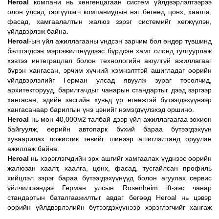
Heroal
компани нь хөнгөнцагаан систем үйлдвэрлэлтээрээ
олон улсад тэргүүлэгч компаниудын нэг бөгөөд цонх, хаалга,
фасад, хамгаалалтын жалюз зэрэг системийг хөгжүүлэн,
үйлдвэрлэж байна.
Heroal
-ын үйл ажиллагааны үндсэн зарчим бол өндөр түвшинд
бэлтгэгдсэн мэргэжилтнүүдээс бүрдсэн хамт олонд тулгуурлаж
хэвтээ интеграцлал болон технологийн аюулгүй ажиллагааг
бүрэн хангасан, эрчим хүчний хэмнэлттэй ашигладаг өөрийн
үйлдвэрлэлийг Герман улсад явуулж зураг төсөлчид,
архитекторууд, барилгачдыг чанарын стандартыг дээд зэргээр
хангасан, эдийн засгийн хувьд үр өгөөжтэй бүтээгдэхүүнээр
хангасанаар барилгын үнэ цэнийг нэмэгдүүлэхэд оршино.
Heroal
нь мөн 40,000м2 талбай дээр үйл ажиллагаагаа зохион
байгуулж, өөрийн автопарк бүхий бараа бүтээгдэхүүн
хуваарилах ложистик төвийг шинээр ашиглалтанд оруулан
ажиллаж байна.
Heroal
нь хэрэглэгчдийн эрх ашгийг хамгаалах үүднээс өөрийн
жалюзан хаалт, хаалга, цонх, фасад, тусгайлсан профиль
хийцлэл зэрэг бараа бүтээгдэхүүнүүд болон агуулах сервис
үйлчилгээндээ Герман улсын Rosenheim ift-ээс чанар
стандартын баталгаажилтыг авдаг бөгөөд Heroal нь цэвэр
өөрийн үйлдвэрлэлийн бүтээгдэхүүнээр хэрэглэгчийг хангаж