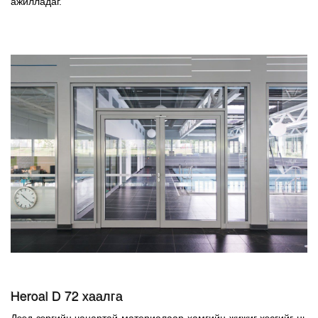
ажилладаг.
Heroal D72 хаалганы систем
Heroal D 72 хаалга
Heroal хаалганы систем нь дизайн, бат бэх чанар, функцийн
Дээд зэргийн чанартай материалаар хамгийн жижиг хэсгийг нь