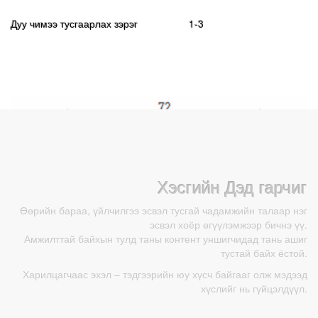
Дуу чимээ тусгаарлах зэрэг 1-3
Хэсгийн Дэд гарчиг
Өөрийн бараа, үйлчилгээ эсвэл тусгай чадамжийн талаар нэг
эсвэл хоёр өгүүлэмжээр бичнэ үү.
Амжилттай байхын тулд таны контент уншигчидад тань ашиг
тустай байх ёстой.
Харилцагчаас эхэл – тэдгээрийн юу хүсч байгааг олж мэдээд
хүслийг нь гүйцэлдүүл.