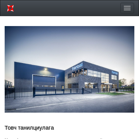
Цэсий
хураа
Товч танилциулага