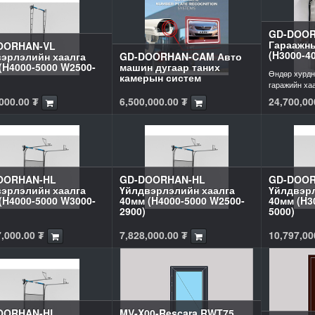
GD-DOOR
Гараажны
OORHAN-VL
(H3000-4
эрлэлийн хаалга
GD-DOORHAN-CAM Авто
(H4000-5000 W2500-
машин дугаар таних
Өндөр хурдн
камерын систем
гаражийн ха
000.00
₮
6,500,000.00
₮
24,700,00
OORHAN-HL
GD-DOORHAN-HL
GD-DOOR
эрлэлийн хаалга
Үйлдвэрлэлийн хаалга
Үйлдвэрл
(H4000-5000 W3000-
40мм (H4000-5000 W2500-
40мм (H3
2900)
5000)
,000.00
₮
7,828,000.00
₮
10,797,00
OORHAN-HL
MV-X00-Rescara RWT75