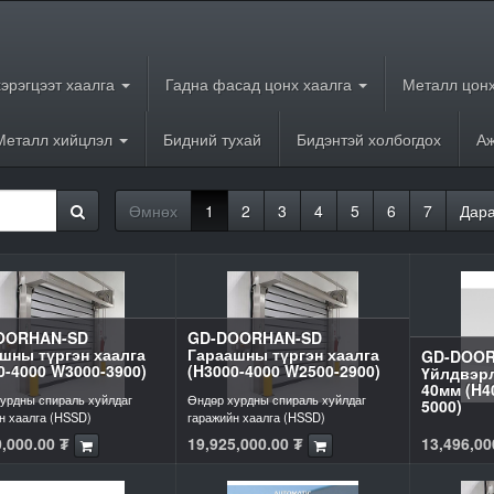
хэрэгцээт хаалга
Гадна фасад цонх хаалга
Металл цонх
Металл хийцлэл
Бидний тухай
Бидэнтэй холбогдох
Аж
Өмнөх
1
2
3
4
5
6
7
Дар
OORHAN-SD
GD-DOORHAN-SD
шны түргэн хаалга
Гараашны түргэн хаалга
GD-DOOR
0-4000 W3000-3900)
(H3000-4000 W2500-2900)
Үйлдвэрл
40мм (H4
урдны спираль хуйлдаг
Өндөр хурдны спираль хуйлдаг
5000)
н хаалга (HSSD)
гаражийн хаалга (HSSD)
,000.00
₮
19,925,000.00
₮
13,496,00