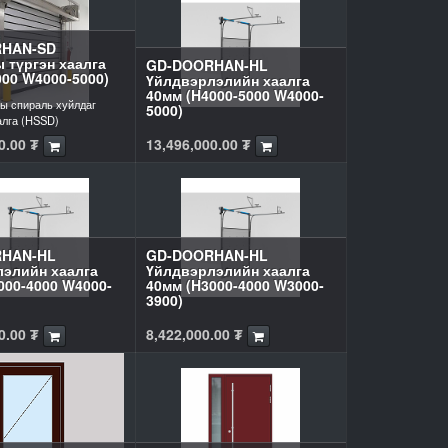
HAN-SD
 түргэн хаалга
GD-DOORHAN-HL
000 W4000-5000)
Үйлдвэрлэлийн хаалга
40мм (H4000-5000 W4000-
ы спираль хуйлдаг
5000)
алга (HSSD)
0.00
₮
13,496,000.00
₮
HAN-HL
GD-DOORHAN-HL
элийн хаалга
Үйлдвэрлэлийн хаалга
000-4000 W4000-
40мм (H3000-4000 W3000-
3900)
0.00
₮
8,422,000.00
₮