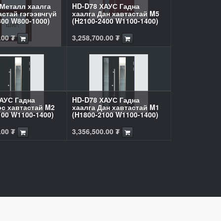
Металл хаалга
HD-D78 ХАУС Гадна
астай гэгээвчгүй
хаалга Дан хавтастай M5
300 W800-1000)
(H2100-2400 W1100-1400)
.00
₮
3,258,700.00
₮
АУС Гадна
HD-D78 ХАУС Гадна
ос хавтастай M2
хаалга Дан хавтастай M1
100 W1100-1400)
(H1800-2100 W1100-1400)
.00
₮
3,356,500.00
₮