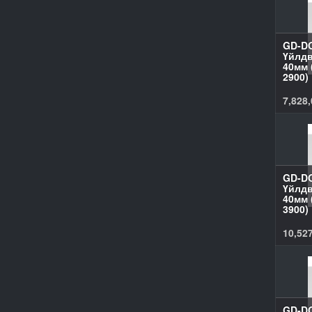
GD-D
Үйлдв
40мм 
2900)
7,828,
GD-D
Үйлдв
40мм 
3900)
10,527
GD-D