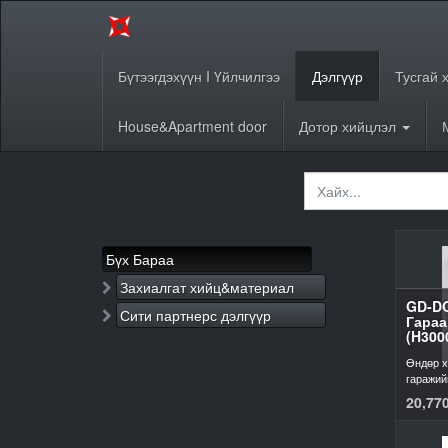
Бүтээгдэхүүн I Үйлчилгээ
Дэлгүүр
Тусгай 
House&Apartment door
Дотор хийцлэл
Бүх Бараа
Захиалгат хийц&материал
GD-D
Сити партнерс дэлгүүр
Гараа
(H300
Өндөр х
гаражий
20,770