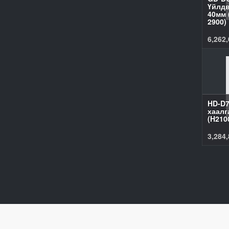
Үйлдв
40мм 
2900)
6,262,
HD-D7
хаалг
(H210
3,284,