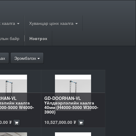
 хаалга
Хуванцар цонх хаалга
лын байр
Нэвтрэх
аах
Эрэмбэлэх
HAN-VL
GD-DOORHAN-VL
элийн хаалга
Үйлдвэрлэлийн хаалга
000-5000 W4000-
40мм (H4000-5000 W3000-
3900)
0.00
₮
10,527,000.00
₮