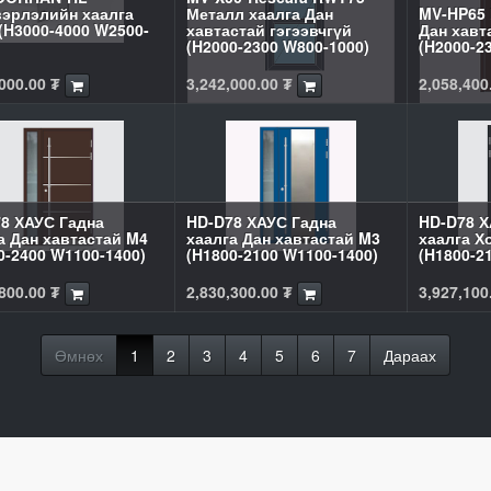
эрлэлийн хаалга
Металл хаалга Дан
MV-HP65 
(H3000-4000 W2500-
хавтастай гэгээвчгүй
Дан хавт
(H2000-2300 W800-1000)
(H2000-2
000.00
₮
3,242,000.00
₮
2,058,400
8 ХАУС Гадна
HD-D78 ХАУС Гадна
HD-D78 Х
а Дан хавтастай M4
хаалга Дан хавтастай M3
хаалга Х
0-2400 W1100-1400)
(H1800-2100 W1100-1400)
(H1800-2
800.00
₮
2,830,300.00
₮
3,927,100
Өмнөх
1
2
3
4
5
6
7
Дараах