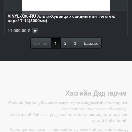
VINYL-X00-RU Альта-Хуванцар сайдингийн Төгсгөл/
царс/ Т-14(3000мм)
11,000.00
₮
Өмнөх
1
2
3
Дараах
Хэсгийн Дэд гарчиг
Өөрийн бараа, үйлчилгээ эсвэл тусгай чадамжийн талаар нэг
эсвэл хоёр өгүүлэмжээр бичнэ үү.
Амжилттай байхын тулд таны контент уншигчидад тань ашиг
тустай байх ёстой.
Харилцагчаас эхэл – тэдгээрийн юу хүсч байгааг олж мэдээд