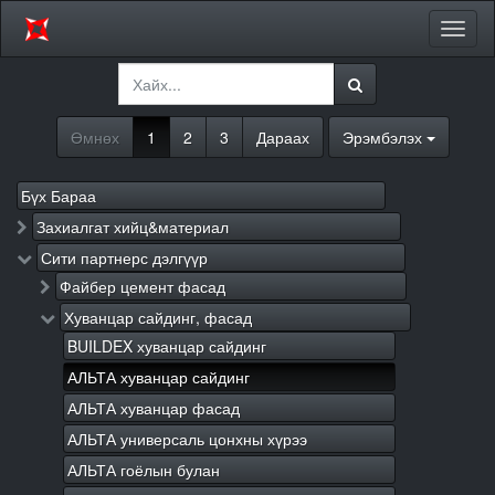
Цэсий
хураа
Өмнөх
1
2
3
Дараах
Эрэмбэлэх
Бүх Бараа
Захиалгат хийц&материал
Сити партнерс дэлгүүр
Файбер цемент фасад
Хуванцар сайдинг, фасад
BUILDEX хуванцар сайдинг
АЛЬТА хуванцар сайдинг
АЛЬТА хуванцар фасад
АЛЬТА универсаль цонхны хүрээ
АЛЬТА гоёлын булан