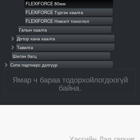
FLEXIFORCE 80мм
FLEXIFORCE Түргэн хаалга
FLEXIFORCE Нэмэлт тоноглол
Галын хаалга
Дотор хана хаалга
Тавилга
Шилэн багц
Сити партнерс дэлгүүр
Ямар ч бараа тодорхойлогдоогүй
байна.
Хэсгийн Дэд гарчиг