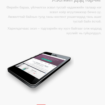
Өөрийн бараа, үйлчилгээ эсвэл тусгай чадамжийн талаар нэг
эсвэл хоёр өгүүлэмжээр бичнэ үү.
Амжилттай байхын тулд таны контент уншигчидад тань ашиг
тустай байх ёстой.
Харилцагчаас эхэл – тэдгээрийн юу хүсч байгааг олж мэдээд
хүслийг нь гүйцэлдүүл.