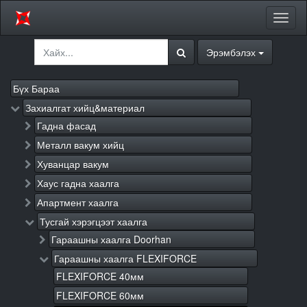
Цэсий
хураа
Эрэмбэлэх
Бүх Бараа
Захиалгат хийц&материал
Гадна фасад
Металл вакум хийц
Хуванцар вакум
Хаус гадна хаалга
Апартмент хаалга
Тусгай хэрэгцээт хаалга
Гараашны хаалга Doorhan
Гараашны хаалга FLEXIFORCE
FLEXIFORCE 40мм
FLEXIFORCE 60мм