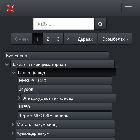
Цэсий
хураа
Өмнөх
1
2
3
4
Дараах
Эрэмбэлэх
Бүх Бараа
Захиалгат хийц&материал
Гадна фасад
HEROAL C50
Joydon
Агааржуулалттай фасад
HP50
Термо MGO SIP панель
Металл вакум хийц
Хуванцар вакум