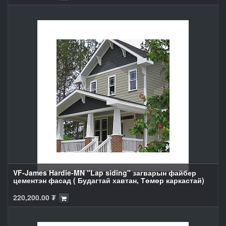
VF-James Hardie-MN "Lap siding" загварын файбер
цементэн фасад ( Будагтай хавтан, Төмөр каркастай)
220,200.00
₮