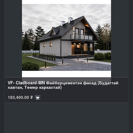
VF- Cladboard-MN Файберцементэн фасад (Будагтай
хавтан, Төмөр каркастай)
183,400.00
₮