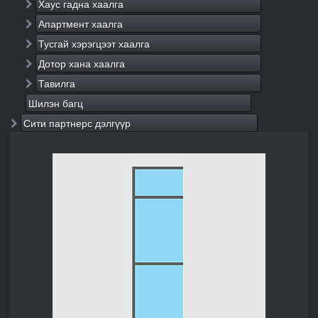
Хаус гадна хаалга
Апартмент хаалга
Тусгай хэрэгцээт хаалга
Дотор хана хаалга
Тавилга
Шилэн багц
Сити партнерс дэлгүүр