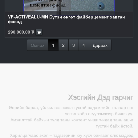
VF-ACTIVEALU-MN Бүтэн өнгөт файберцемент хавтан
фасад
290,000.00
₮
Өмнөх
1
2
3
4
Дараах
Хэсгийн Дэд гарчиг
Өөрийн бараа, үйлчилгээ эсвэл тусгай чадамжийн талаар нэг
эсвэл хоёр өгүүлэмжээр бичнэ үү.
Амжилттай байхын тулд таны контент уншигчидад тань ашиг
тустай байх ёстой.
Харилцагчаас эхэл – тэдгээрийн юу хүсч байгааг олж мэдээд