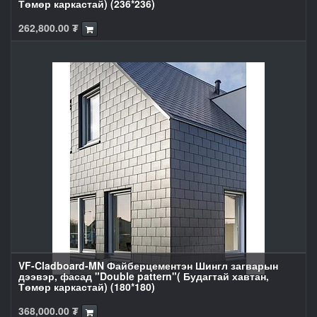
Төмөр каркастай) (236*236)
262,800.00
₮
VF-Cladboard-MN Файберцементэн Шингл загварын
дээвэр, фасад "Double pattern"( Будагтай хавтан,
Төмөр каркастай) (180*180)
368,000.00
₮