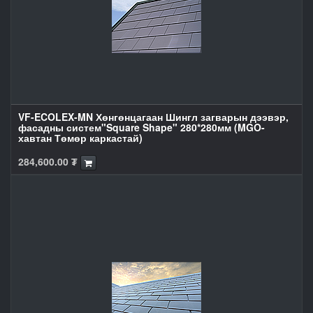
VF-ECOLEX-MN Хөнгөнцагаан Шингл загварын дээвэр,
фасадны систем"Square Shape" 280*280мм (MGO-
хавтан Төмөр каркастай)
284,600.00
₮