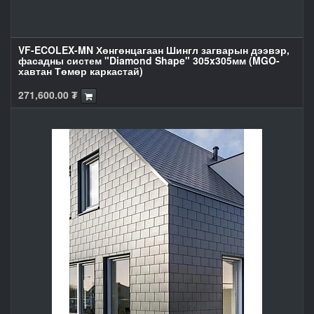
VF-ECOLEX-MN Хөнгөнцагаан Шингл загварын дээвэр,
фасадны систем "Diamond Shape" 305x305мм (MGO-
хавтан Төмөр каркастай)
271,600.00
₮