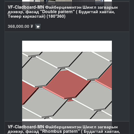
VF-Cladboard-MN Файберцементэн Шингл загварын
дээвэр, фасад "Double pattern" ( Будагтай хавтан,
Төмөр каркастай) (180*360)
368,000.00
₮
VF-Cladboard-MN Файберцементэн Шингл загварын
дээвэр, фасад "Rhombus pattern" ( Будагтай хавтан,