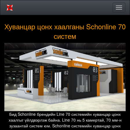
Цэсий
хураа
Хуванцар цонх хаалганы Schonline 70
систем
Бид Schonline брендийн Line 70 системийн хуванцар цонх
хаалгыг үйлдвэрлэж байна. Line 70 нь 5 камертай, 70 мм-н
зузаантай систем юм. Schonline системийн хуванцар цонх