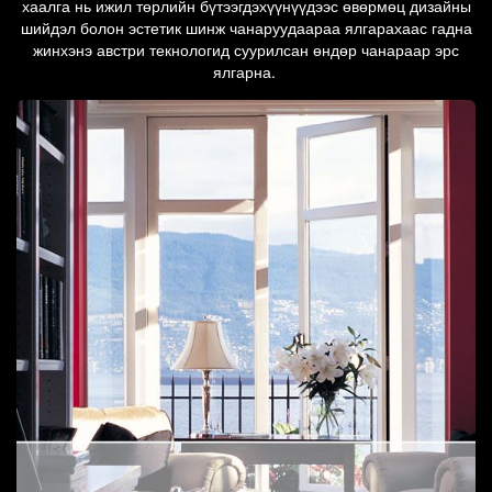
хаалга нь ижил төрлийн бүтээгдэхүүнүүдээс өвөрмөц дизайны
шийдэл болон эстетик шинж чанаруудаараа ялгарахаас гадна
жинхэнэ австри текнологид суурилсан өндөр чанараар эрс
ялгарна.