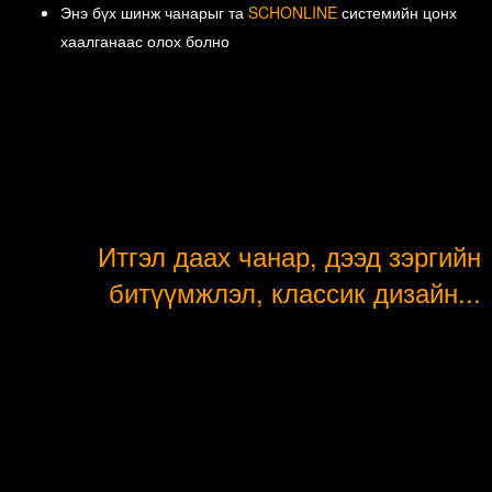
Энэ бүх шинж чанарыг та
SCHONLINE
системийн цонх
хаалганаас олох болно
Итгэл даах чанар, дээд зэргийн
битүүмжлэл, классик дизайн...