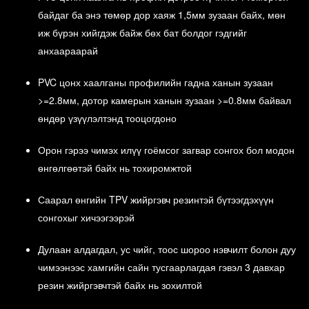
үнэхээр өнгө үзэмжтэй байх бүрэн боломжтой билээ. Иймд бид
өөрсдийн эрч хүч, дадлага туршлагыг он удаан жил таньд
байдаг ба энэ төмөр дор хаяж 1,5мм зузаан байх, мөн
үйлчлэх тэрхүү бүтээлд шингээхэд зориулсан.
иж бүрэн хийгдэж байж бөх бат болдог гэдгийг
Төсөөлөл
анхаараарай
Schonline систем нь таньд бүтээгдэхүүний өргөн сонголт санал
болгосноор танай гэрийн хаалга цонх түүний үзэмжийг нэмэх
PVC цонх хаалганы профилийн гадна ханын зузаан
салшгүй хэсэг болно.
>=2.8мм, дотор камерын ханын зузаан >=0.8мм байвал
өндөр үзүүлэлтэнд тооцогдоно
Төгөлдөршилт
Шилмэл түүхий эд ашиглаж бүтээгдсэн, өндөр чанартай иж
Орон гэрээ чимэх илүү гоёмсог загвар сонгох бол модон
бүрдэлээр тоноглогдсон Schonline системийн цонх хаалганууд
өнгөлгөөтэй байх нь тохиромжтой
маань он жил өнгөрөх тусам таньд чанарыг мэдрүүлж, ташаал
авчрах болно.
Сэтгэл ханамж
Саарал өнгийн TPV жийргэвч резинтэй бүтээгдэхүүн
сонгохыг хичээгээрэй
Schonline системийн бүтээгдэхүүн бүртээ мэргэжлийн өндөр ур
чадвар, олон жилийн дадлага туршлага шингээсэн
бүтээгдэхүүн байдаг. Та үнэхээр дулаан тусгаарлалт, дуу чимээ
Дулаан алдагдал, ус чийг, тоос шороо нэвчилт болон дуу
тусгаарлалтын гайхамшгийг эндээс мэдрэнэ.
чимээнээс хамгийн сайн тусгаарлагдая гэвэл 3 давхар
резин жийргэвчтэй байх нь зохилтой