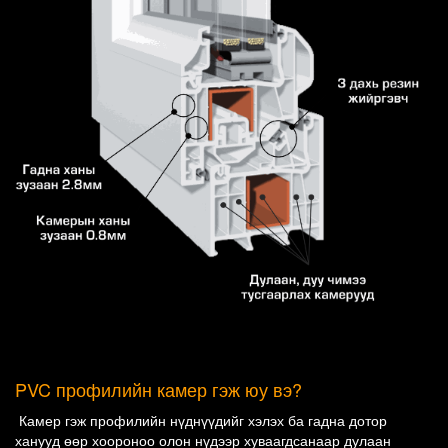
PVC профилийн камер гэж юу вэ?
Камер гэж профилийн нүднүүдийг хэлэх ба гадна дотор
ханууд өөр хоороноо олон нүдээр хуваагдсанаар дулаан