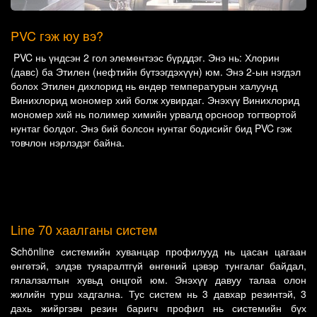
PVC гэж юу вэ?
PVC нь үндсэн 2 гол элементээс бүрддэг. Энэ нь: Хлорин
(давс) ба Этилен (нефтийн бүтээгдэхүүн) юм. Энэ 2-ын нэгдэл
болох Этилен дихлорид нь өндөр температурын халуунд
Винихлорид мономер хий болж хувирдаг. Энэхүү Винихлорид
мономер хий нь полимер химийн урвалд орсноор тогтвортой
нунтаг болдог. Энэ бий болсон нунтаг бодисийг бид PVC гэж
товчлон нэрлэдэг байна.
Line 70 хаалганы систем
Schönline системийн хуванцар профилууд нь цасан цагаан
өнгөтэй, элдэв туяаралтгүй өнгөний цэвэр тунгалаг байдал,
гялалзалтын хувьд онцгой юм. Энэхүү давуу талаа олон
жилийн турш хадгална. Тус систем нь 3 давхар резинтэй, 3
дахь жийргэвч резин баригч профил нь системийн бүх