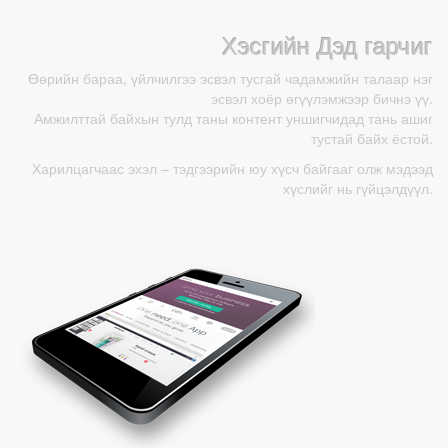
Хэсгийн Дэд гарчиг
Өөрийн бараа, үйлчилгээ эсвэл тусгай чадамжийн талаар нэг
эсвэл хоёр өгүүлэмжээр бичнэ үү.
Амжилттай байхын тулд таны контент уншигчидад тань ашиг
тустай байх ёстой.
Харилцагчаас эхэл – тэдгээрийн юу хүсч байгааг олж мэдээд
хүслийг нь гүйцэлдүүл.