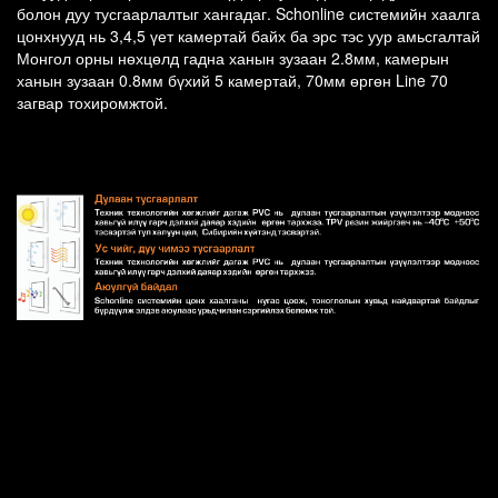
болон дуу тусгаарлалтыг хангадаг. Schonline системийн хаалга
цонхнууд нь 3,4,5 үет камертай байх ба эрс тэс уур амьсгалтай
Монгол орны нөхцөлд гадна ханын зузаан 2.8мм, камерын
ханын зузаан 0.8мм бүхий 5 камертай, 70мм өргөн Line 70
загвар тохиромжтой.