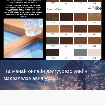
Та манай онлайн дэлгүүрээс үнийн
мэдээлэлээ авна уу...
Бүтээгдэхүүний үнийг эндээс харна уу...