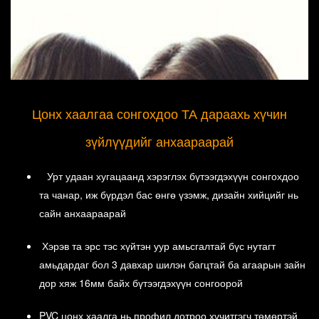
Цонх хаалгаа сонгохдоо ТА дараахь хүчин
зүйлүүдийг анхаараарай
Урт удаан хугацаанд хэрэглэх бүтээгдэхүүн сонгохдоо
та чанар, иж бүрдэл бас өнгө үзэмж, дизайн хийцийг нь
сайн анхаараарай
Хэрэв та эрс тэс хүйтэн уур амьсгалтай бүс нутагт
амьдардаг бол 3 давхар шилэн багцтай ба агаарын зайн
Хүсэл
дор хяж 16мм байх бүтээгдэхүүн сонгоорой
Бидний бодлоор айл гэрийн цонх хаалга өвөрмөц шийдэлтэй,
PVC цонх хаалга нь профил дотроо хүчитгэгч төмөртэй