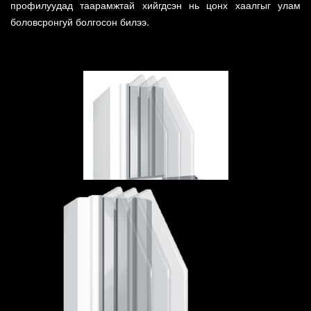
профилуудад таарамжтай хийгдсэн нь цонх хаалгыг улам
боловсронгуй болгосон билээ.