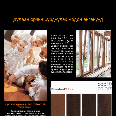
Дулаан орчин бүрдүүлэх модон өнгөнүүд