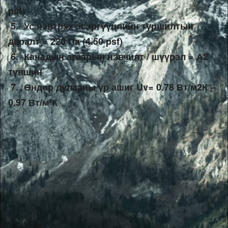
psf) 
 5. 
Ус нэвтрэх эсэргүүцлийн туршилтын 
даралт = 220 Па (4.50 psf)
 6. 
Канадын агаарын нэвчилт / шүүрэл = А2 
түвшин 
 7. 
Өндөр дулааны үр ашиг Uv= 0.78 Вт/м2К – 
0.97 Вт/м²К