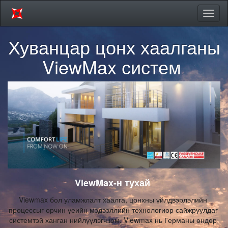
Цэсий
хураа
Хуванцар цонх хаалганы
ViewMax систем
ViewMax-н тухай
Viewmax бол уламжлалт хаалга, цонхны үйлдвэрлэлийн 
процессыг орчин үеийн мэдээллийн технологиор сайжруулдаг 
системтэй ханган нийлүүлэгч юм. Viewmax нь Германы өндөр 