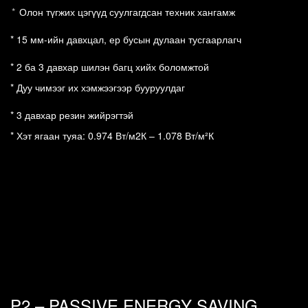
*
Олон түгжих цэгүүд суулгагдсан техник хангамж
*
15 мм-ийн давхцал, ер бусын дулаан тусгаарлагч
* 2 ба 3 давхар шилэн багц хийх боломжтой
*
Дуу чимээг их хэмжээгээр бууруулдаг 
* 3 давхар резин жийрэгтэй
*
Хэт ягаан туяа: 0.974 Вт/м2К – 1.078 Вт/м²К 
P2 – PASSIVE ENERGY SAVING