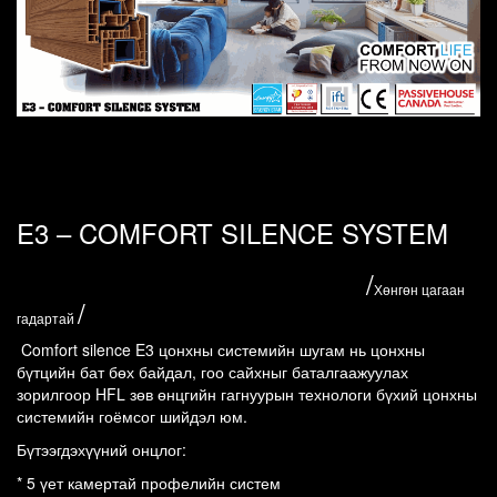
E3 – COMFORT SILENCE SYSTEM
/
Хөнгөн цагаан
/
гадартай
Comfort silence E3 цонхны системийн шугам нь цонхны 
бүтцийн бат бөх байдал, гоо сайхныг баталгаажуулах 
зорилгоор HFL зөв өнцгийн гагнуурын технологи бүхий цонхны 
системийн гоёмсог шийдэл юм.
Бүтээгдэхүүний онцлог:
* 5 үет камертай профелийн систем