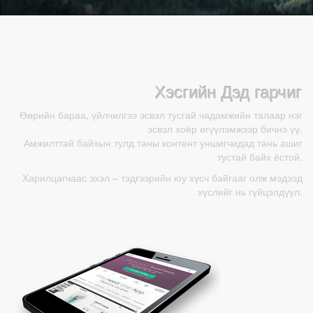
Хэсгийн Дэд гарчиг
Өөрийн бараа, үйлчилгээ эсвэл тусгай чадамжийн талаар нэг
эсвэл хоёр өгүүлэмжээр бичнэ үү.
Амжилттай байхын тулд таны контент уншигчидад тань ашиг
тустай байх ёстой.
Харилцагчаас эхэл – тэдгээрийн юу хүсч байгааг олж мэдээд
хүслийг нь гүйцэлдүүл.