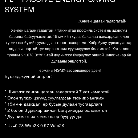
SYSTEM
/Хөнгөн цагаан гадаргатай/
Хөнгөн цагаан гадартай 7 танхимтай профиль систем нь идэвхгүй
барилга байгууламжтай. 15 мм-ийн хүрээ ба салаа давхардсан олон
түгжих цэг бүхий суулгагдсан тоног төхөөрөмж. Хоёр буюу гурван давхар
өндөр чанартай тусгаарлагч шил суурилуулах боломжтой. Хэт ягаан
туяаны ≤ 1.078 Вт/м²К-тай дуу чимээг бууруулах онцгой шинж чанар ба
дулааны онцлогтой.
Германы НЭМХ-ээс зөвшөөрөгдсөн!
Бүтээгдэхүүний онцлог:
* Шинэлэг хөнгөн цагаан гадаргатай 7 үет камертай
* Олон түгжих цэгүүд суулгагдсан техник хангамж 
* 15мм-н давхцал, ер бусын дулаан тусгаарлагч
* 2 болон 3 давхар шилэн багц хийгдэх боломжтой  
* Дуу чимээг их хэмжээгээр бууруулдаг
* Uv=0.78 W/m2K-0.97 W/m2K