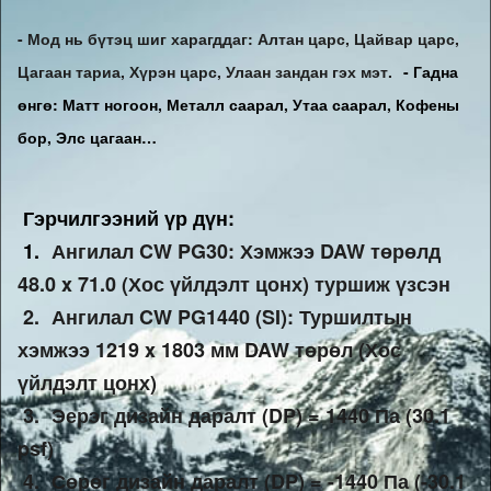
- Мод нь бүтэц шиг харагддаг: Алтан царс, Цайвар царс, 
Цагаан тариа, Хүрэн царс, Улаан зандан гэх мэт. 
- Гадна
өнгө: Матт ногоон, Металл саарал, Утаа саарал, Кофены
бор, Элс цагаан…
Гэрчилгээний үр дүн:
1.
Ангилал CW PG30: Хэмжээ DAW төрөлд 
48.0 x 71.0 (Хос үйлдэлт цонх) туршиж үзсэн 
 2. 
Ангилал CW PG1440 (SI): Туршилтын 
хэмжээ 1219 x 1803 мм DAW төрөл (Хос 
үйлдэлт цонх) 
 3. 
Эерэг дизайн даралт (DP) = 1440 Па (30.1 
psf) 
 4. 
Сөрөг дизайн даралт (DP) = -1440 Па (-30.1 