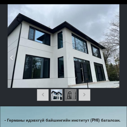
- Германы идэвхгүй байшингийн институт (PHI) баталсан.