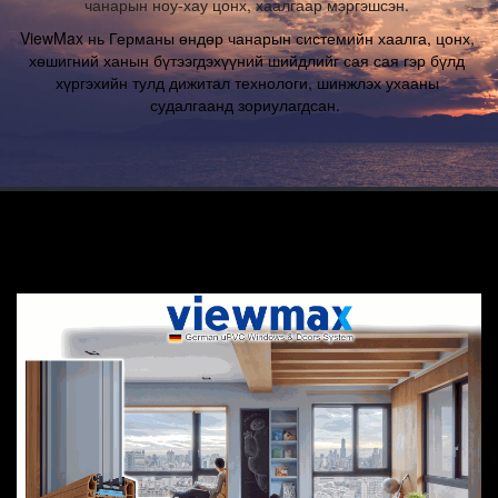
чанарын ноу-хау цонх, хаалгаар мэргэшсэн. 
ViewMax нь Германы өндөр чанарын системийн хаалга, цонх, 
хөшигний ханын бүтээгдэхүүний шийдлийг сая сая гэр бүлд 
хүргэхийн тулд дижитал технологи, шинжлэх ухааны 
судалгаанд зориулагдсан.