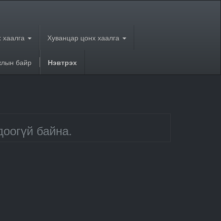
 хаалга
Хуванцар цонх хаалга
лын байр
Нэвтрэх
доогүй байна.