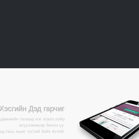
Хэсгийн Дэд гарчиг
адамжийн талаар нэг эсвэл хоёр
өгүүлэмжээр бичнэ үү.
д тань ашиг тустай байх ёстой.