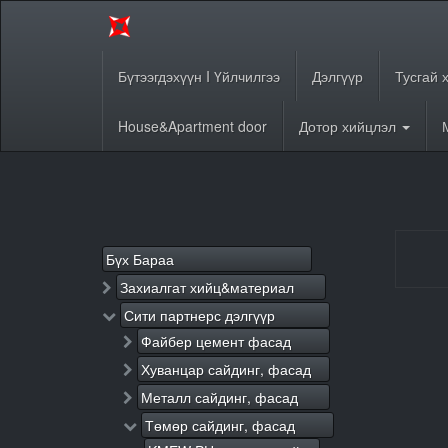
Бүтээгдэхүүн I Үйлчилгээ
Дэлгүүр
Тусгай 
House&Apartment door
Дотор хийцлэл
Бүх Бараа
Захиалгат хийц&материал
Сити партнерс дэлгүүр
Файбер цемент фасад
Хуванцар сайдинг, фасад
Металл сайдинг, фасад
Төмөр сайдинг, фасад