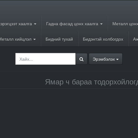
хэрэгцээт хаалга
Гадна фасад цонх хаалга
Металл цонх
Металл хийцлэл
Бидний тухай
Бидэнтэй холбогдох
Аж
Эрэмбэлэх
Ямар ч бараа тодорхойлог