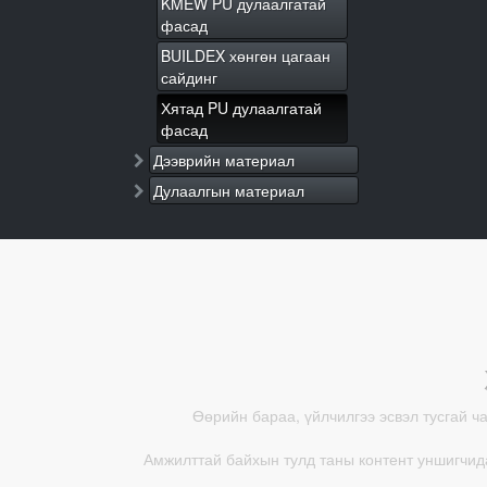
KMEW PU дулаалгатай
фасад
BUILDEX хөнгөн цагаан
сайдинг
Хятад PU дулаалгатай
фасад
Дээврийн материал
Дулаалгын материал
Өөрийн бараа, үйлчилгээ эсвэл тусгай ч
Амжилттай байхын тулд таны контент уншигчида