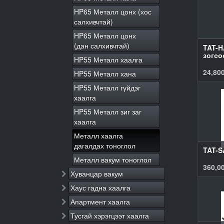
HP65 Металл цонх (хос
салхивчтай)
HP65 Металл цонх
(дан салхивчтай)
TAT-H
зогсо
HP55 Металл хаалга
24,80
HP55 Металл хана
HP55 Металл гүйдэг
хаалга
HP55 Металл зиг заг
хаалга
Металл хаалга
дагалдах тоноглол
TAT-
Металл вакум тоноглол
360,0
Хуванцар вакум
Хаус гадна хаалга
Апартмент хаалга
Тусгай хэрэгцээт хаалга