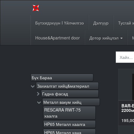
Бүтээгдэхүүн I Үйлчилгээ
Дэлгүүр
Тусгай 
House&Apartment door
Дотор хийцлэл
Бүх Бараа
Захиалгат хийц&материал
Гадна фасад
Металл вакум хийц
BAR-E
RESCARA RWT-75
2200
хаалга
195,0
HP65 Металл хаалга
HP65 Металл хана