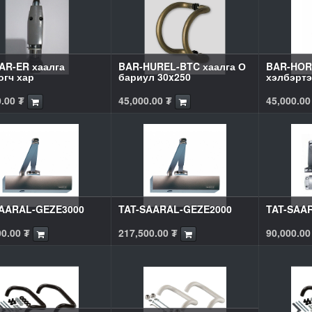
AR-ER хаалга
BAR-HUREL-BTC хаалга О
BAR-HOR
огч хар
бариул 30x250
хэлбэртэ
0.00
₮
45,000.00
₮
45,000.00
SAARAL-GEZE3000
TAT-SAARAL-GEZE2000
TAT-SAA
00.00
₮
217,500.00
₮
90,000.00