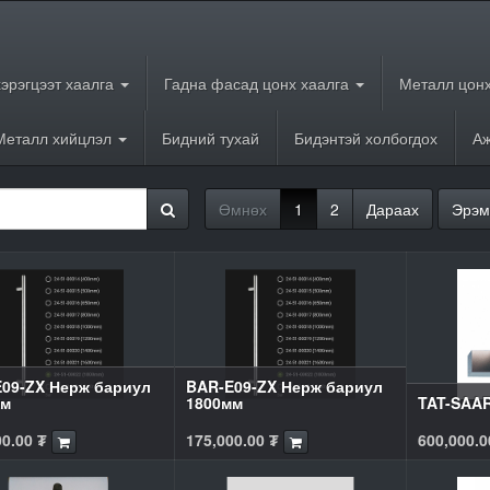
хэрэгцээт хаалга
Гадна фасад цонх хаалга
Металл цонх
Металл хийцлэл
Бидний тухай
Бидэнтэй холбогдох
Аж
Өмнөх
1
2
Дараах
Эрэм
09-ZX Нерж бариул
BAR-E09-ZX Нерж бариул
мм
1800мм
TAT-SAA
00.00
₮
175,000.00
₮
600,000.0