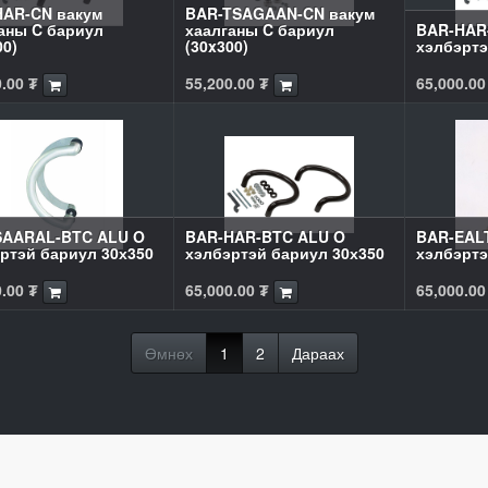
AR-CN вакум
BAR-TSAGAAN-CN вакум
аны C бариул
хаалганы C бариул
BAR-HAR
00)
(30x300)
хэлбэртэ
0.00
₮
55,200.00
₮
65,000.00
SAARAL-BTC ALU O
BAR-HAR-BTC ALU O
BAR-EAL
ртэй бариул 30х350
хэлбэртэй бариул 30х350
хэлбэртэ
0.00
₮
65,000.00
₮
65,000.00
Өмнөх
1
2
Дараах