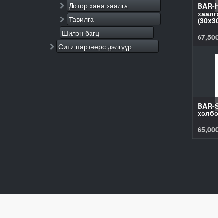
Дотор хана хаалга
BAR-H
хаалг
Тавилга
(30x3
Шилэн багц
67,50
Сити партнерс дэлгүүр
BAR-
хэлбэ
65,00