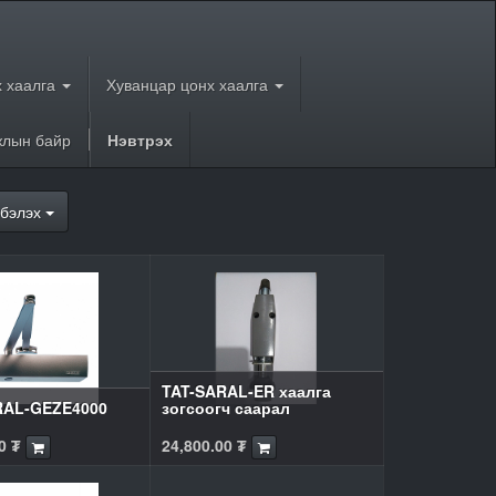
 хаалга
Хуванцар цонх хаалга
лын байр
Нэвтрэх
бэлэх
TAT-SARAL-ER хаалга
RAL-GEZE4000
зогсоогч саарал
0
₮
24,800.00
₮