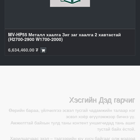
MV-HP55 Металл хаалга Зиг заг хаалга 2 хавтастай
(H2700-2900 W1700-2000)
6,634,460.00
₮
Хэсгийн Дэд гарчиг
Өөрийн бараа, үйлчилгээ эсвэл тусгай чадамжийн талаар нэг
эсвэл хоёр өгүүлэмжээр бичнэ үү.
Амжилттай байхын тулд таны контент уншигчидад тань ашиг
тустай байх ёстой.
Харилцагчаас эхэл – тэдгээрийн юу хүсч байгааг олж мэдээд