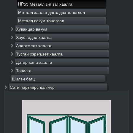
HP55 Металл зиг заг хаалга
Металл хаалга дагалдах тоноглол
Металл вакум тоноглол
Хуванцар вакум
Хаус гадна хаалга
Апартмент хаалга
Тусгай хэрэгцээт хаалга
Дотор хана хаалга
Тавилга
Шилэн багц
Сити партнерс дэлгүүр