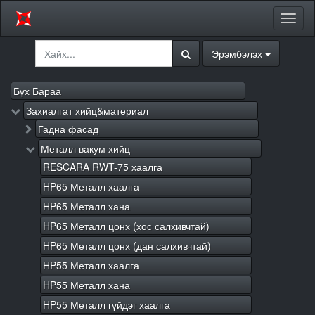
Цэсий
хураа
Эрэмбэлэх
Бүх Бараа
Захиалгат хийц&материал
Гадна фасад
Металл вакум хийц
RESCARA RWT-75 хаалга
HP65 Металл хаалга
HP65 Металл хана
HP65 Металл цонх (хос салхивчтай)
HP65 Металл цонх (дан салхивчтай)
HP55 Металл хаалга
HP55 Металл хана
HP55 Металл гүйдэг хаалга