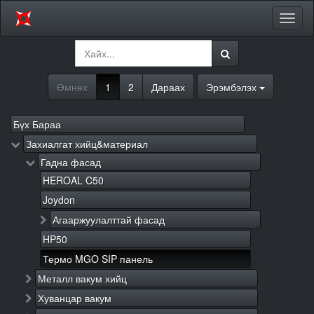
Цэсий
хураа
Өмнөх
1
2
Дараах
Эрэмбэлэх
Бүх Бараа
Захиалгат хийц&материал
Гадна фасад
HEROAL C50
Joydon
Агааржуулалттай фасад
HP50
Термо MGO SIP панель
Металл вакум хийц
Хуванцар вакум