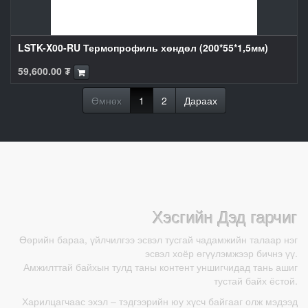
LSTK-X00-RU Термопрофиль хөндөл (200*55*1,5мм)
59,600.00
₮
Өмнөх
1
2
Дараах
Хэсгийн Дэд гарчиг
Өөрийн бараа, үйлчилгээ эсвэл тусгай чадамжийн талаар нэг
эсвэл хоёр өгүүлэмжээр бичнэ үү.
Амжилттай байхын тулд таны контент уншигчидад тань ашиг
тустай байх ёстой.
Харилцагчаас эхэл – тэдгээрийн юу хүсч байгааг олж мэдээд