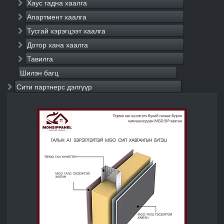
Хаус гадна хаалга
Апартмент хаалга
Тусгай хэрэгцээт хаалга
Дотор хана хаалга
Тавилга
Шилэн багц
Сити партнерс дэлгүүр