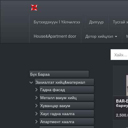
Бүтээгдэхүүн I Үйлчилгээ
Дэлгүүр
Тусгай 
House&Apartment door
Дотор хийцлэл
Бүх Бараа
Захиалгат хийц&материал
Гадна фасад
Металл вакум хийц
BAR-E
бариу
Хуванцар вакум
Хаус гадна хаалга
2,500.
Апартмент хаалга