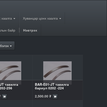
 хаалга
Хуванцар цонх хаалга
лын байр
Нэвтрэх
бэлэх
JT тавилга
BAR-E01-JT тавилга
202-256
бариул 0202 -224
₮
2,500.00
₮