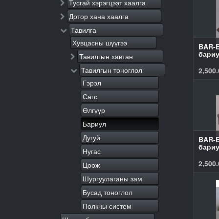
Тусгай хэрэгцээт хаалга
Дотор хана хаалга
Тавилга
Хувцасны шүүгээ
BAR-E
бариу
Тавилгын хавтан
Тавилгын тоноглол
2,500.
Гэрэл
Сагс
Өлгүүр
Бариул
Дугуй
BAR-E
бариу
Нугас
2,500.
Цоож
Шургуулаганы зам
Бусад тоноглол
Полкны систем