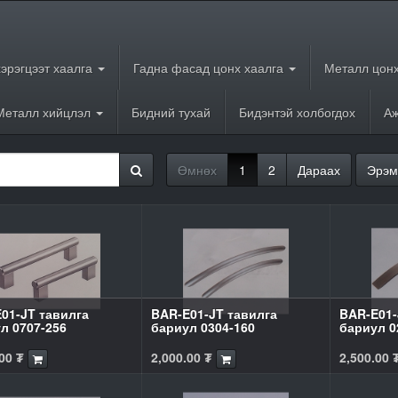
хэрэгцээт хаалга
Гадна фасад цонх хаалга
Металл цонх
Металл хийцлэл
Бидний тухай
Бидэнтэй холбогдох
Аж
Өмнөх
1
2
Дараах
Эрэм
01-JT тавилга
BAR-E01-JT тавилга
BAR-E01-
л 0707-256
бариул 0304-160
бариул 0
00
₮
2,000.00
₮
2,500.00