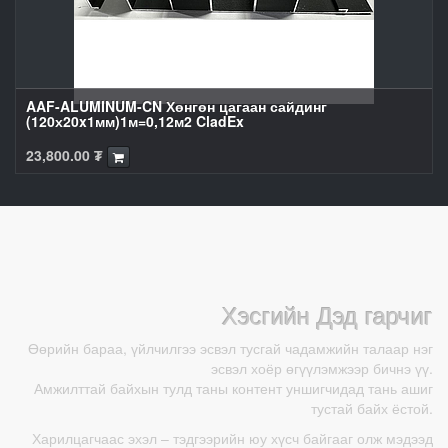
AAF-ALUMINUM-CN Хөнгөн цагаан сайдинг
(120х20x1мм)1м=0,12м2 CladEx
23,800.00
₮
Хэсгийн Дэд гарчиг
Өөрийн бараа, үйлчилгээ эсвэл тусгай чадамжийн талаар нэг
эсвэл хоёр өгүүлэмжээр бичнэ үү.
Амжилттай байхын тулд таны контент уншигчидад тань ашиг
тустай байх ёстой.
Харилцагчаас эхэл – тэдгээрийн юу хүсч байгааг олж мэдээд