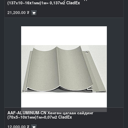
(137х10~16x1мм)1м= 0,137м2 CladEx
21,200.00
₮
AAF-ALUMINUM-CN Хөнгөн цагаан сайдинг
(70х5~10x1мм)1м=0,07м2 CladEx
12,000.00
₮