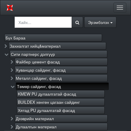
Цэсий
хураа
Эрэмбэлэх
Бүх Бараа
Захиалгат хийц&материал
Сити партнерс дэлгүүр
Файбер цемент фасад
Хуванцар сайдинг, фасад
Металл сайдинг, фасад
Төмөр сайдинг, фасад
KMEW PU дулаалгатай фасад
BUILDEX хөнгөн цагаан сайдинг
Хятад PU дулаалгатай фасад
Дээврийн материал
Дулаалгын материал