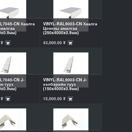
L7045-CN Хаалга
VINYL-RAL9003-CN Хаалга
малгаа
Цонхны амалгаа
0x0.9мм)
(250x4000x0.9мм)
₮
43,000.00
₮
L7045-CN J-
VINYL-RAL9003-CN J-
н тууз
хэлбэрийн тууз
0x0.9мм)
(150x4000x0.9мм)
₮
15,000.00
₮