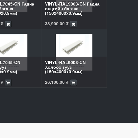
L7045-CN Гадна
VINYL-RAL9003-CN Гадна
багана
өнцгийн багана
0x0.9мм)
(150x4000x0.9мм)
₮
38,900.00
₮
L7045-CN
VINYL-RAL9003-CN
ууз
Холбох тууз
0x0.9мм)
(150x4000x0.9мм)
₮
26,100.00
₮