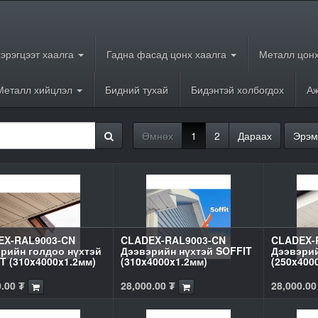
хэрэгцээт хаалга
Гадна фасад цонх хаалга
Металл цонх
Металл хийцлэл
Бидний тухай
Бидэнтэй холбогдох
Аж
Өмнөх
1
2
Дараах
Эрэм
EX-RAL9003-CN
CLADEX-RAL9003-CN
CLADEX-
рийн голдоо нүхтэй
Дээвэрийн нүхтэй SOFFIT
Дээвэрий
T (310x4000x1.2мм)
(310x4000x1.2мм)
(250x400
0.00
₮
28,000.00
₮
28,000.00