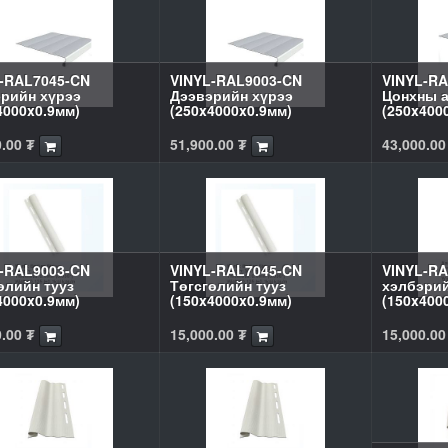
-RAL7045-CN
VINYL-RAL9003-CN
VINYL-RA
рийн хүрээ
Дээвэрийн хүрээ
Цонхны а
4000x0.9мм)
(250x4000x0.9мм)
(250x400
0.00
₮
51,900.00
₮
43,000.00
-RAL9003-CN
VINYL-RAL7045-CN
VINYL-RA
өлийн тууз
Төгсгөлийн тууз
хэлбэрий
4000x0.9мм)
(150x4000x0.9мм)
(150x400
0.00
₮
15,000.00
₮
15,000.00