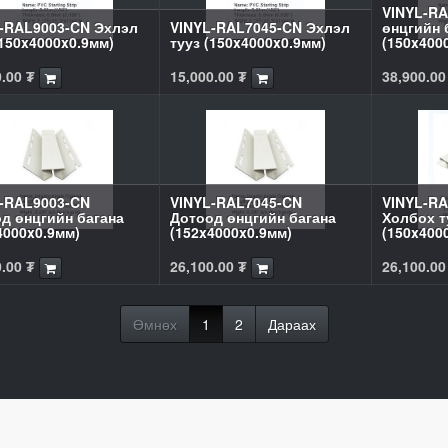
VINYL-RA
-RAL9003-CN Эхлэл
VINYL-RAL7045-CN Эхлэл
өнцгийн 
(150x4000x0.9мм)
тууз (150x4000x0.9мм)
(150x400
0.00
₮
15,000.00
₮
38,900.00
-RAL9003-CN
VINYL-RAL7045-CN
VINYL-RA
д өнцгийн багана
Дотоод өнцгийн багана
Холбох т
4000x0.9мм)
(152x4000x0.9мм)
(150x400
0.00
₮
26,100.00
₮
26,100.00
Өмнөх
1
2
Дараах