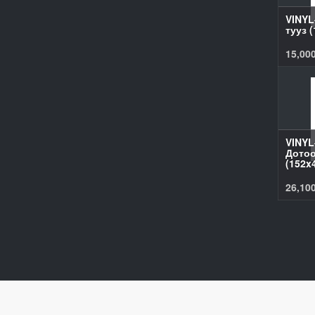
VINYL
тууз 
15,00
VINYL
Дотоо
(152x
26,10