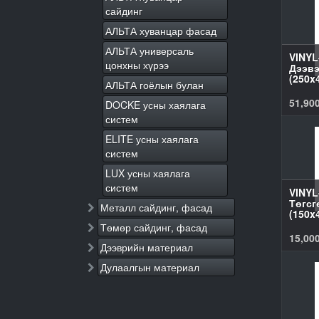
сайдинг
АЛЬТА хуванцар фасад
АЛЬТА универсаль
VINYL
цонхны хүрээ
Дээвэ
(250x
АЛЬТА гоёлын булан
51,90
DOCKE усны хаялага
систем
ELITE усны хаялага
систем
LUX усны хаялага
систем
VINYL
Төгсг
Металл сайдинг, фасад
(150x
Төмөр сайдинг, фасад
15,00
Дээврийн материал
Дулаалгын материал