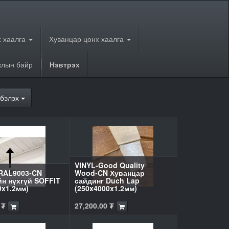
 хаалга
Хуванцар цонх хаалга
лын байр
Нэвтрэх
бэлэх
VINYL-Good Quality
RAL9003-CN
Wood-CN Хуванцар
н нүхгүй SOFFIT
сайдинг Duch Lap
0x1.2мм)
(250x4000x1.2мм)
₮
27,200.00
₮