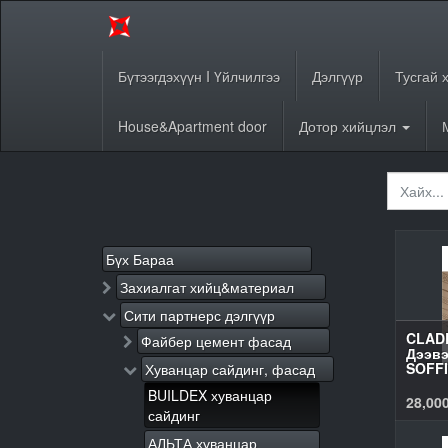
Бүтээгдэхүүн I Үйлчилгээ
Дэлгүүр
Тусгай 
House&Apartment door
Дотор хийцлэл
Бүх Бараа
Захиалгат хийц&материал
Сити партнерс дэлгүүр
CLAD
Файбер цемент фасад
Дээвэ
SOFFI
Хуванцар сайдинг, фасад
BUILDEX хуванцар
28,00
сайдинг
АЛЬТА хуванцар