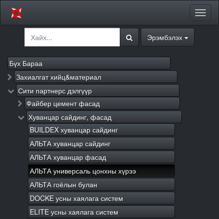
Цэсий
хураа
Эрэмбэлэх
Бүх Бараа
Захиалгат хийц&материал
Сити партнерс дэлгүүр
Файбер цемент фасад
Хуванцар сайдинг, фасад
BUILDEX хуванцар сайдинг
АЛЬТА хуванцар сайдинг
АЛЬТА хуванцар фасад
АЛЬТА универсаль цонхны хүрээ
АЛЬТА гоёлын булан
DOCKE усны хаялага систем
ELITE усны хаялага систем