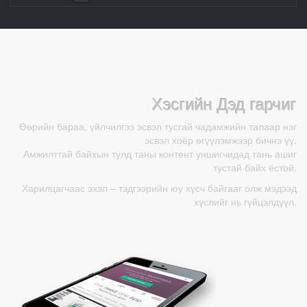
Хэсгийн Дэд гарчиг
Өөрийн бараа, үйлчилгээ эсвэл тусгай чадамжийн талаар нэг
эсвэл хоёр өгүүлэмжээр бичнэ үү.
Амжилттай байхын тулд таны контент уншигчидад тань ашиг
тустай байх ёстой.
Харилцагчаас эхэл – тэдгээрийн юу хүсч байгааг олж мэдээд
хүслийг нь гүйцэлдүүл.