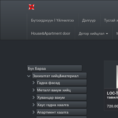
Бүтээгдэхүүн I Үйлчилгээ
Дэлгүүр
Тусгай 
House&Apartment door
Дотор хийцлэл
Бүх Бараа
Захиалгат хийц&материал
Гадна фасад
Металл вакум хийц
LOC-
тавил
Хуванцар вакум
Хаус гадна хаалга
720.0
Апартмент хаалга