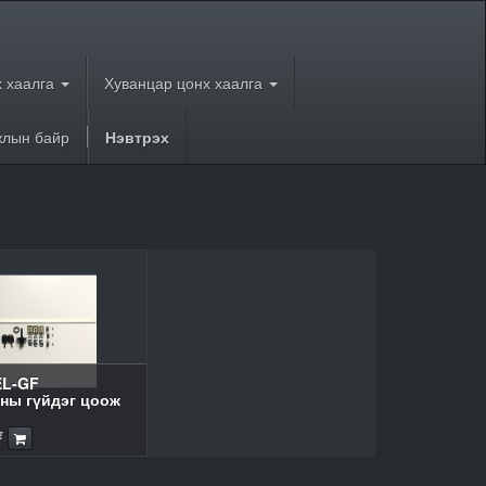
 хаалга
Хуванцар цонх хаалга
лын байр
Нэвтрэх
EL-GF
ны гүйдэг цоож
₮