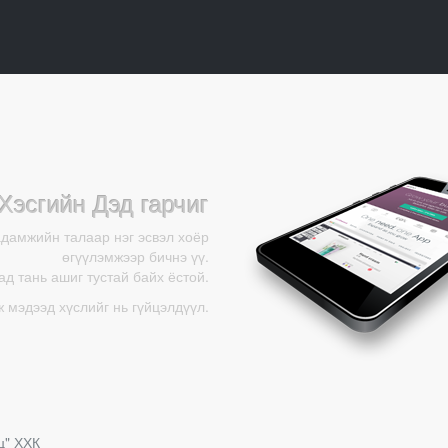
Хэсгийн Дэд гарчиг
адамжийн талаар нэг эсвэл хоёр
өгүүлэмжээр бичнэ үү.
д тань ашиг тустай байх ёстой.
ж мэдээд хүслийг нь гүйцэлдүүл.
ц" ХХК