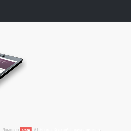
Дэмжсэн
, #1
Нээлттэй эхтэй Цахим арилжаа
.
Odoo