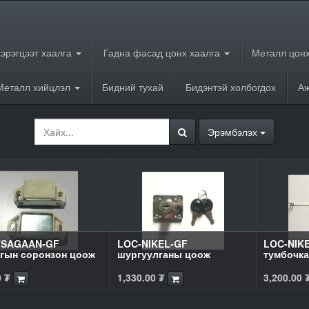
хэрэгцээт хаалга
Гадна фасад цонх хаалга
Металл цонх
Металл хийцлэл
Бидний тухай
Бидэнтэй холбогдох
Аж
Эрэмбэлэх
TSAGAAN-GF
LOC-NIKEL-GF
LOC-NIK
гын соронзон цоож
шургуулганы цоож
тумбочка
0
₮
1,330.00
₮
3,200.00