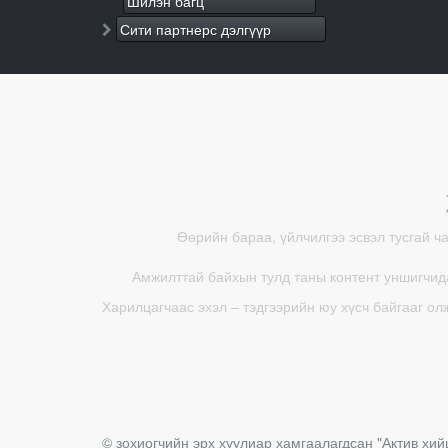
Шилэн багц
Сити партнерс дэлгүүр
Өөрийн бараа, үйлчилгээ эсвэл тусгай ч
Амжилттай байхын тулд таны контент уншигчида
Харилцагчаас эхэл – тэдгээрийн юу хүсч байгааг ол
© зохиогчийн эрх хуулиар хамгаалагдсан
"Актив хий