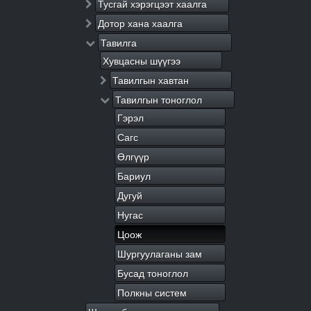
Тусгай хэрэгцээт хаалга
Дотор хана хаалга
Тавилга
Хувцасны шүүгээ
Тавилгын хавтан
Тавилгын тоноглол
Гэрэл
Сагс
Өлгүүр
Бариул
Дугуй
Нугас
Цоож
Шургуулаганы зам
Бусад тоноглол
Полкны систем