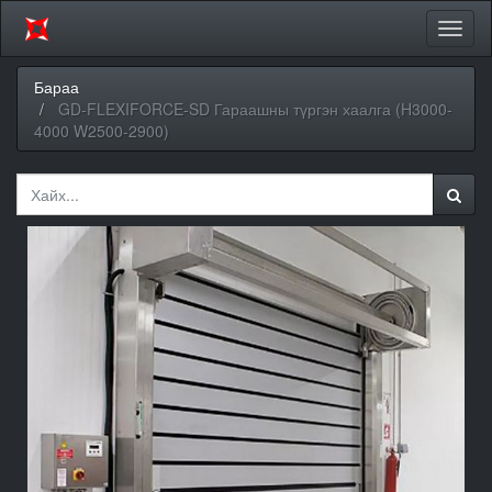
Цэсий
хураа
Бараа
GD-FLEXIFORCE-SD Гараашны түргэн хаалга (H3000-
4000 W2500-2900)