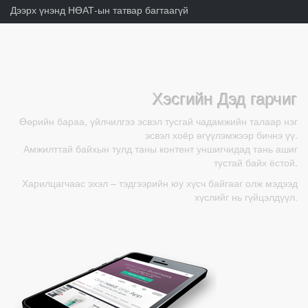
Дээрх үнэнд НӨАТ-ын татвар багтаагүй
Хэсгийн Дэд гарчиг
Өөрийн бараа, үйлчилгээ эсвэл тусгай чадамжийн талаар нэг
эсвэл хоёр өгүүлэмжээр бичнэ үү.
Амжилттай байхын тулд таны контент уншигчидад тань ашиг
тустай байх ёстой.
Харилцагчаас эхэл – тэдгээрийн юу хүсч байгааг олж мэдээд
хүслийг нь гүйцэлдүүл.