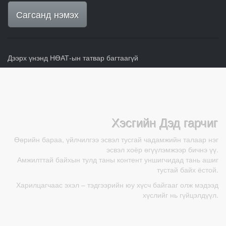
Сагсанд нэмэх
Дээрх үнэнд НӨАТ-ын татвар багтаагүй
Хэсгийн Дэд гарчиг
Өөрийн бараа, үйлчилгээ эсвэл тусгай чадамжийн талаар нэг
эсвэл хоёр өгүүлэмжээр бичнэ үү.
Амжилттай байхын тулд таны контент уншигчидад тань ашиг
тустай байх ёстой.
Харилцагчаас эхэл – тэдгээрийн юу хүсч байгааг олж мэдээд
хүслийг нь гүйцэлдүүл.