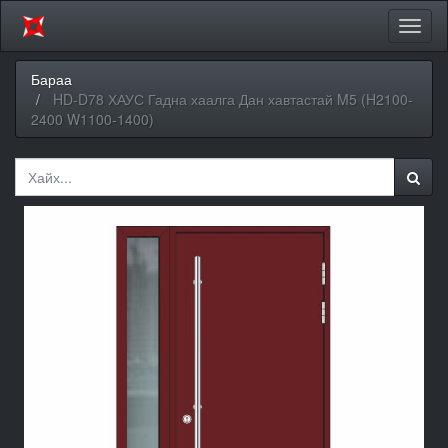
Цэсий
хураа
Бараа
HD-D78 ХАУС Гадна хаалга Дан хавтастай M5 (H2100-
2400 W1100-1400)