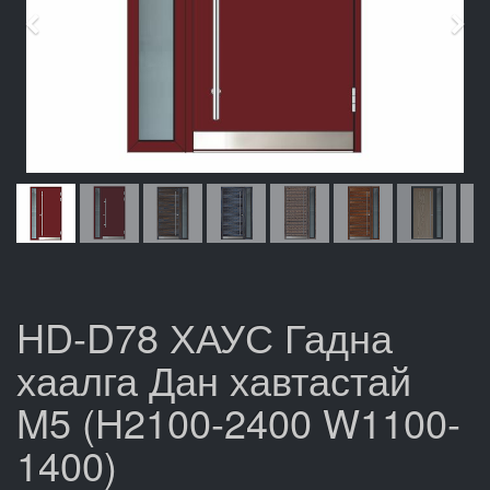
Өмнөх
Дар
HD-D78 ХАУС Гадна
хаалга Дан хавтастай
M5 (H2100-2400 W1100-
1400)