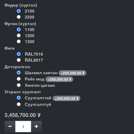
Өндөр (хүртэл)
2100
2200
Өргөн (хүртэл)
1100
1200
1300
Өнгө
RAL7016
RAL8017
Доторолгоо
Шахмал хавтан
+
250,000.00
₮
Рейк мод
+
350,000.00
₮
Хөнгөн цагаан
Угсралт суулгалт
Суулгалттай
+
200,000.00
₮
Суулгалтгүй
3,458,700.00
₮