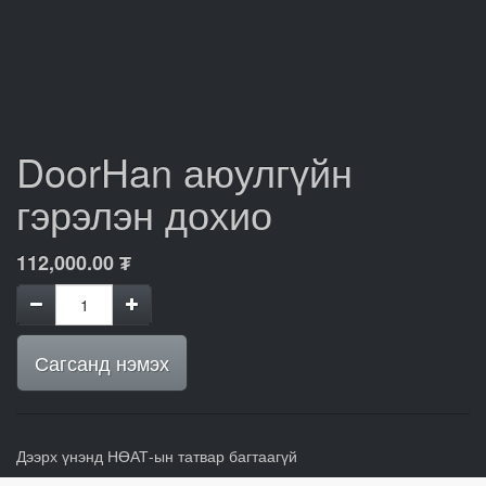
DoorHan аюулгүйн
гэрэлэн дохио
112,000.00
₮
Сагсанд нэмэх
Дээрх үнэнд НӨАТ-ын татвар багтаагүй