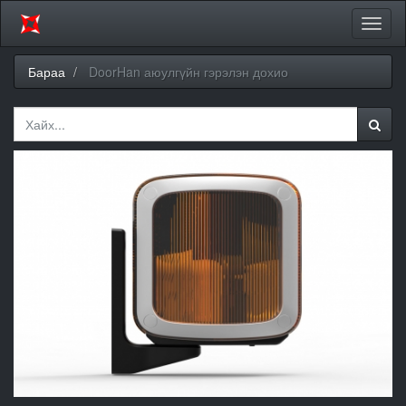
Цэсий
хураа
Бараа
DoorHan аюулгүйн гэрэлэн дохио