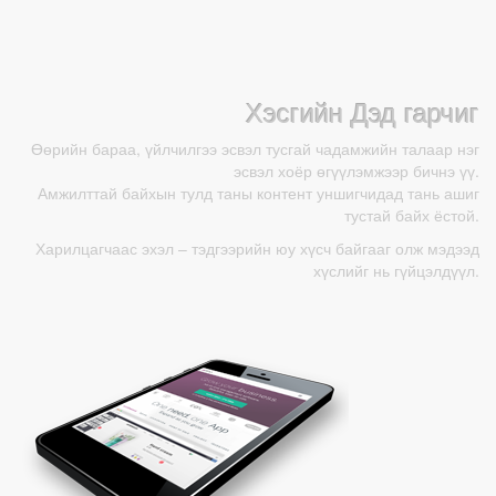
Хэсгийн Дэд гарчиг
Өөрийн бараа, үйлчилгээ эсвэл тусгай чадамжийн талаар нэг
эсвэл хоёр өгүүлэмжээр бичнэ үү.
Амжилттай байхын тулд таны контент уншигчидад тань ашиг
тустай байх ёстой.
Харилцагчаас эхэл – тэдгээрийн юу хүсч байгааг олж мэдээд
хүслийг нь гүйцэлдүүл.