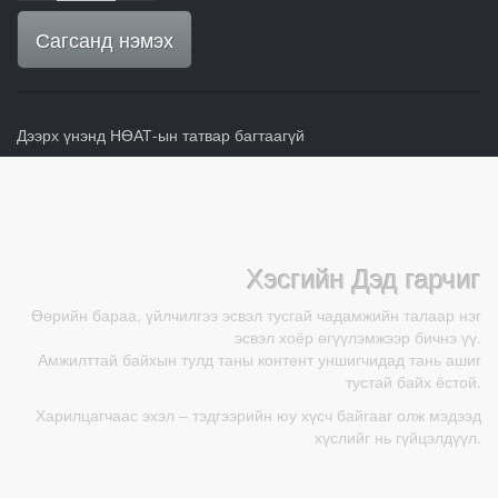
Сагсанд нэмэх
Дээрх үнэнд НӨАТ-ын татвар багтаагүй
Хэсгийн Дэд гарчиг
Өөрийн бараа, үйлчилгээ эсвэл тусгай чадамжийн талаар нэг
эсвэл хоёр өгүүлэмжээр бичнэ үү.
Амжилттай байхын тулд таны контент уншигчидад тань ашиг
тустай байх ёстой.
Харилцагчаас эхэл – тэдгээрийн юу хүсч байгааг олж мэдээд
хүслийг нь гүйцэлдүүл.