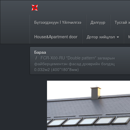
Бүтээгдэхүүн I Үйлчилгээ
Дэлгүүр
Тусгай 
House&Apartment door
Дотор хийцлэл
Бараа
FCR-X00-RU "Double pattern" загварын
файберцементэн фасад дээврийн бэлдэц
0.032м2 (400*180*8мм)