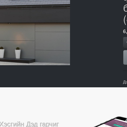
6
Д
Хэсгийн Дэд гарчиг