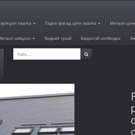
хэрэгцээт хаалга
Гадна фасад цонх хаалга
Металл цонх
Металл хийцлэл
Бидний тухай
Бидэнтэй холбогдох
Аж