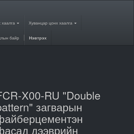
 хаалга
Хуванцар цонх хаалга
лын байр
Нэвтрэх
FCR-X00-RU "Double
pattern" загварын
файберцементэн
фасад дээврийн