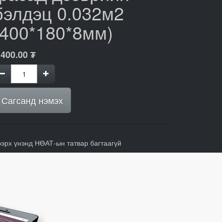
бэлдэц 0.032м2
(400*180*8мм)
,400.00
₮
Сагсанд нэмэх
ээрх үнэнд НӨАТ-ын татвар багтаагүй