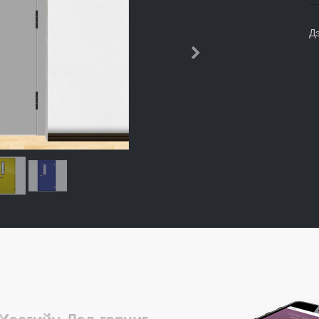
Д
Дараачийн