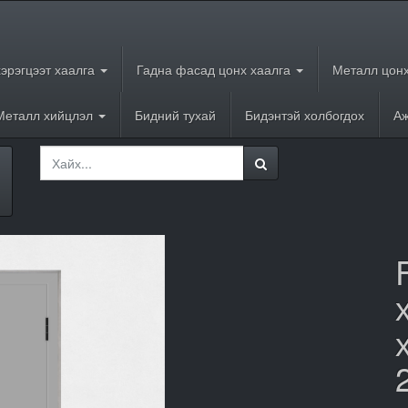
хэрэгцээт хаалга
Гадна фасад цонх хаалга
Металл цонх
Металл хийцлэл
Бидний тухай
Бидэнтэй холбогдох
Аж