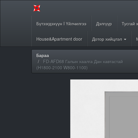
Бүтээгдэхүүн I Үйлчилгээ
Дэлгүүр
Тусгай 
House&Apartment door
Дотор хийцлэл
Бараа
FD-AFD68 Галын хаалга Дан хавтастай
(H1800-2100 W800-1100)