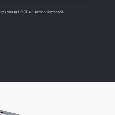
ээрх үнэнд НӨАТ-ын татвар багтаагүй