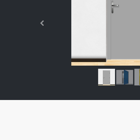
Өмнөх