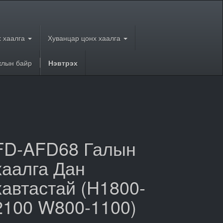
 хаалга
Хуванцар цонх хаалга
лын байр
Нэвтрэх
FD-AFD68 Галын
хаалга Дан
хавтастай (H1800-
2100 W800-1100)