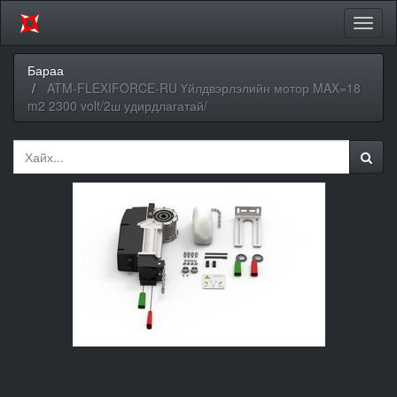
Цэсий
хураа
Бараа
ATM-FLEXIFORCE-RU Үйлдвэрлэлийн мотор MAX=18
m2 2300 volt/2ш удирдлагатай/