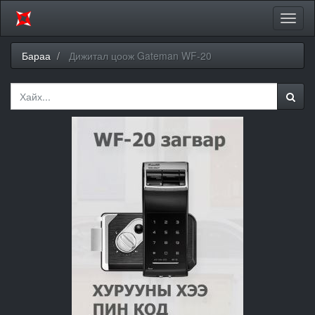
Цэсий
хураа
Бараа
Дижитал цоож Gateman WF-20