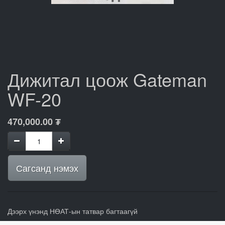
Дижитал цоож Gateman
WF-20
470,000.00
₮
Сагсанд нэмэх
Дээрх үнэнд НӨАТ-ын татвар багтаагүй