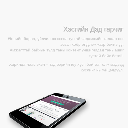
Хэсгийн Дэд гарчиг
Өөрийн бараа, үйлчилгээ эсвэл тусгай чадамжийн талаар нэг
эсвэл хоёр өгүүлэмжээр бичнэ үү.
Амжилттай байхын тулд таны контент уншигчидад тань ашиг
тустай байх ёстой.
Харилцагчаас эхэл – тэдгээрийн юу хүсч байгааг олж мэдээд
хүслийг нь гүйцэлдүүл.