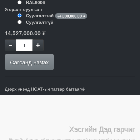
RAL9006
Угсралт суулгалт
Суулгалттай
+
4,000,000.00
₮
Суулгалтгүй
14,527,000.00
₮
Сагсанд нэмэх
Дээрх үнэнд НӨАТ-ын татвар багтаагүй
Хэсгийн Дэд гарчиг
Өөрийн бараа, үйлчилгээ эсвэл тусгай чадамжийн талаар нэг