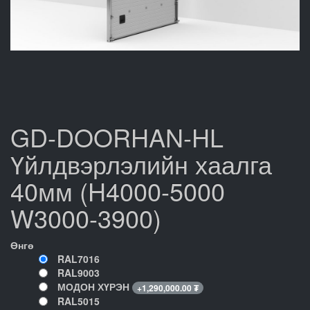
GD-DOORHAN-HL
Үйлдвэрлэлийн хаалга
40мм (H4000-5000
W3000-3900)
Өнгө
RAL7016
RAL9003
МОДОН ХҮРЭН
+
1,290,000.00
₮
RAL5015