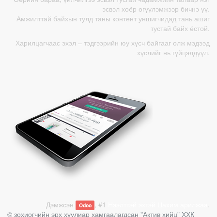
эсвэл хоёр өгүүлэмжээр бичнэ үү.
Амжилттай байхын тулд таны контент уншигчидад тань ашиг
тустай байх ёстой.
Харилцагчаас эхэл – тэдгээрийн юу хүсч байгааг олж мэдээд
хүслийг нь гүйцэлдүүл.
Дэмжсэн
, #1
Нээлттэй эхтэй Цахим арилжаа
.
Odoo
© зохиогчийн эрх хуулиар хамгаалагдсан
"Актив хийц" ХХК