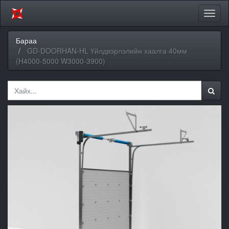
Цэсий
хураа
Бараа
GD-DOORHAN-HL Үйлдвэрлэлийн хаалга 40мм
(H4000-5000 W3000-3900)