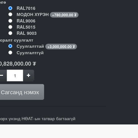
нгө
RAL7016
МОДОН ХҮРЭН
+
780,000.00
₮
RAL9006
RAL5015
RAL 9003
гсралт суулгалт
Суулгалттай
+
3,000,000.00
₮
Суулгалтгүй
0,828,000.00
₮
Сагсанд нэмэх
ээрх үнэнд НӨАТ-ын татвар багтаагүй