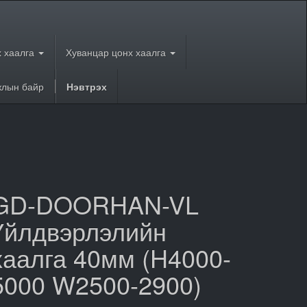
 хаалга
Хуванцар цонх хаалга
лын байр
Нэвтрэх
GD-DOORHAN-VL
Үйлдвэрлэлийн
хаалга 40мм (H4000-
5000 W2500-2900)