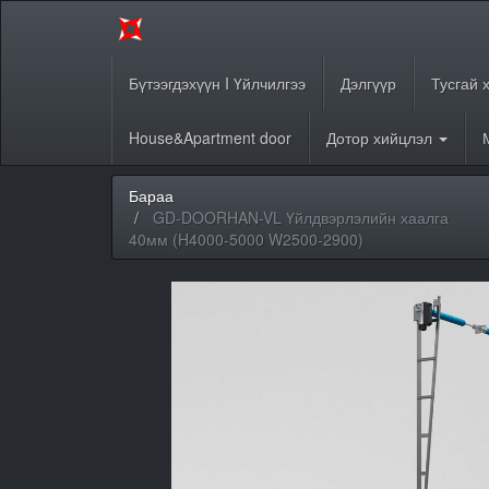
Бүтээгдэхүүн I Үйлчилгээ
Дэлгүүр
Тусгай 
House&Apartment door
Дотор хийцлэл
Бараа
GD-DOORHAN-VL Үйлдвэрлэлийн хаалга
40мм (H4000-5000 W2500-2900)