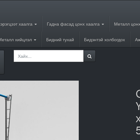
хэрэгцээт хаалга
Гадна фасад цонх хаалга
Металл цонх
Металл хийцлэл
Бидний тухай
Бидэнтэй холбогдох
Аж