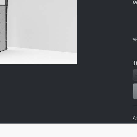
Ө
У
1
Д