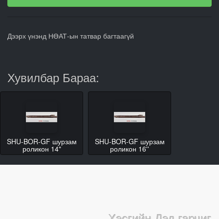
Дээрх үнэнд НӨАТ-ын татвар багтаагүй
Хувилбар Бараа:
SHU-BOR-GF шурзам
SHU-BOR-GF шурзам
роликон 14"
роликон 16''
Хэсгийн Дэд гарчиг