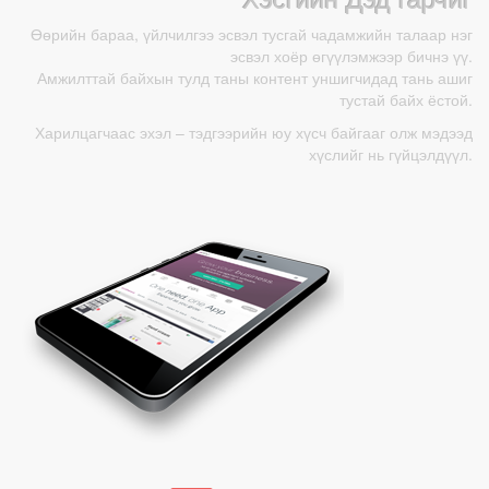
Өөрийн бараа, үйлчилгээ эсвэл тусгай чадамжийн талаар нэг
эсвэл хоёр өгүүлэмжээр бичнэ үү.
Амжилттай байхын тулд таны контент уншигчидад тань ашиг
тустай байх ёстой.
Харилцагчаас эхэл – тэдгээрийн юу хүсч байгааг олж мэдээд
хүслийг нь гүйцэлдүүл.