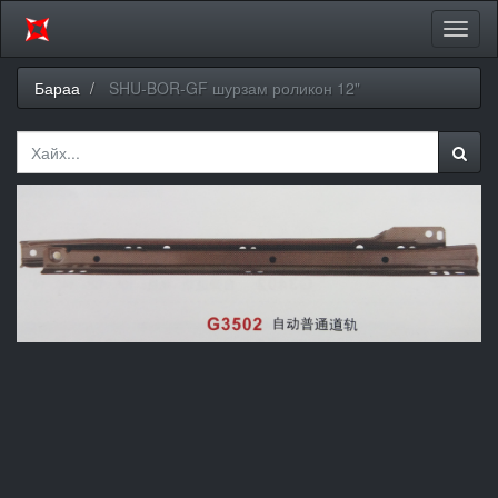
Цэсий
хураа
Бараа
SHU-BOR-GF шурзам роликон 12"