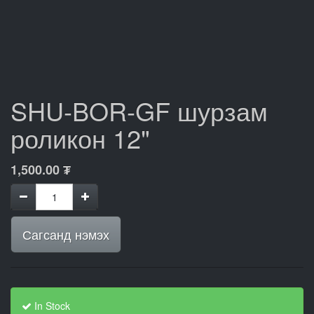
SHU-BOR-GF шурзам
роликон 12"
1,500.00
₮
Сагсанд нэмэх
In Stock