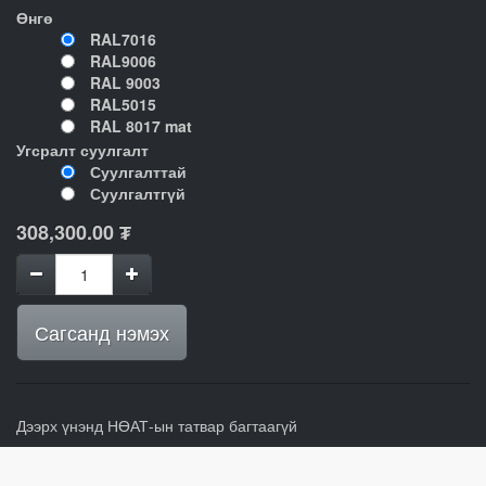
Өнгө
RAL7016
RAL9006
RAL 9003
RAL5015
RAL 8017 mat
Угсралт суулгалт
Суулгалттай
Суулгалтгүй
308,300.00
₮
Сагсанд нэмэх
Дээрх үнэнд НӨАТ-ын татвар багтаагүй