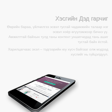
Хэсгийн Дэд гарчиг
Өөрийн бараа, үйлчилгээ эсвэл тусгай чадамжийн талаар нэг
эсвэл хоёр өгүүлэмжээр бичнэ үү.
Амжилттай байхын тулд таны контент уншигчидад тань ашиг
тустай байх ёстой.
Харилцагчаас эхэл – тэдгээрийн юу хүсч байгааг олж мэдээд
хүслийг нь гүйцэлдүүл.