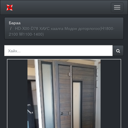
Цэсий
хураа
Бараа
HD-X00-D78 ХАУС хаалга Модон доторлогоо(H1800-
2100 W1100-1400)