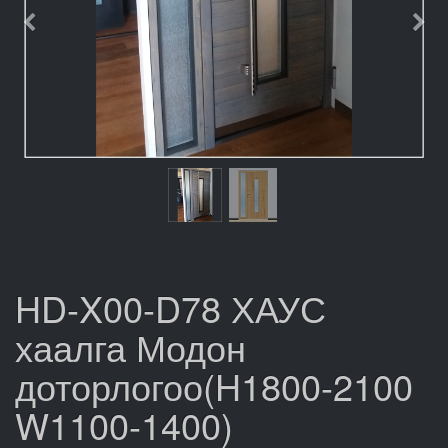
Өмнөх
Дар
HD-X00-D78 ХАУС
хаалга Модон
доторлогоо(H1800-2100
W1100-1400)