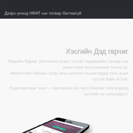
Дээрх үнэнд НӨАТ-ын татвар багтаагүй
Хэсгийн Дэд гарчиг
Өөрийн бараа, үйлчилгээ эсвэл тусгай чадамжийн талаар нэг
эсвэл хоёр өгүүлэмжээр бичнэ үү.
Амжилттай байхын тулд таны контент уншигчидад тань ашиг
тустай байх ёстой.
Харилцагчаас эхэл – тэдгээрийн юу хүсч байгааг олж мэдээд
хүслийг нь гүйцэлдүүл.