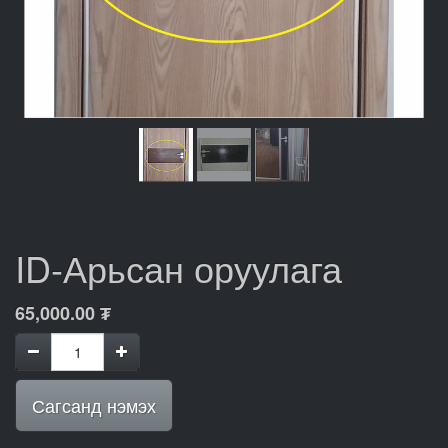
ID-Арьсан оруулага
65,000.00
₮
Сагсанд нэмэх