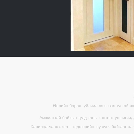
Өөрийн бараа, үйлчилгээ эсвэл тусгай ч
Амжилттай байхын тулд таны контент уншигчида
Харилцагчаас эхэл – тэдгээрийн юу хүсч байгааг ол