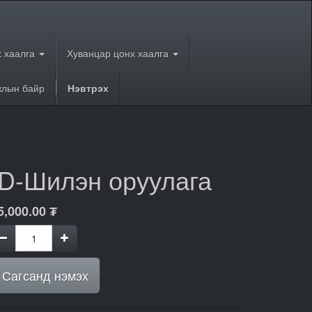
 хаалга
Хуванцар цонх хаалга
лын байр
Нэвтрэх
ID-Шилэн оруулага
5,000.00
₮
Сагсанд нэмэх