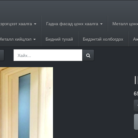
хэрэгцээт хаалга
Гадна фасад цонх хаалга
Металл цонх
Металл хийцлэл
Бидний тухай
Бидэнтэй холбогдох
Аж
6