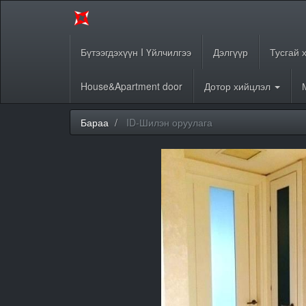
Бүтээгдэхүүн I Үйлчилгээ
Дэлгүүр
Тусгай 
House&Apartment door
Дотор хийцлэл
Бараа
ID-Шилэн оруулага