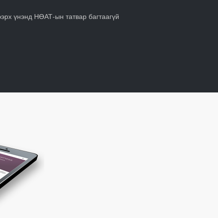
ээрх үнэнд НӨАТ-ын татвар багтаагүй