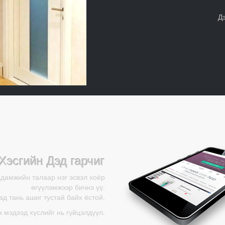
Д
Хэсгийн Дэд гарчиг
адамжийн талаар нэг эсвэл хоёр
өгүүлэмжээр бичнэ үү.
д тань ашиг тустай байх ёстой.
ж мэдээд хүслийг нь гүйцэлдүүл.