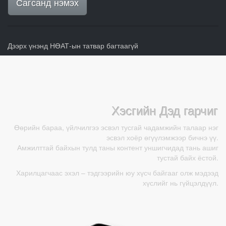
Сагсанд нэмэх
Дээрх үнэнд НӨАТ-ын татвар багтаагүй
Хэсгийн Дэд гарчиг
Өөрийн бараа, үйлчилгээ эсвэл тусгай чадамжийн талаар нэг
эсвэл хоёр өгүүлэмжээр бичнэ үү.
Амжилттай байхын тулд таны контент уншигчидад тань ашиг
тустай байх ёстой.
Харилцагчаас эхэл – тэдгээрийн юу хүсч байгааг олж мэдээд
хүслийг нь гүйцэлдүүл.