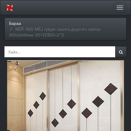
Цэсий
хураа
Бараа
MDF-X00-MEJ гүйдэг хаалга дүүргэгч хавтан
950x2440мм /2012DB33-2/*2