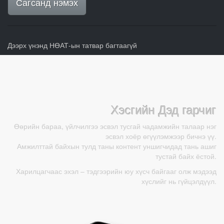
Сагсанд нэмэх
Дээрх үнэнд НӨАТ-ын татвар багтаагүй
Хэсгийн Дэд гарчиг
Өөрийн бараа, үйлчилгээ эсвэл тусгай чадамжийн талаар нэг
эсвэл хоёр өгүүлэмжээр бичнэ үү.
Амжилттай байхын тулд таны контент уншигчидад тань ашиг
тустай байх ёстой.
Харилцагчаас эхэл – тэдгээрийн юу хүсч байгааг олж мэдээд
хүслийг нь гүйцэлдүүл.