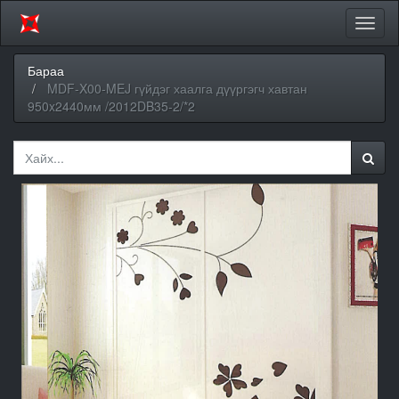
Цэсий
хураа
Бараа
MDF-X00-MEJ гүйдэг хаалга дүүргэгч хавтан
950x2440мм /2012DB35-2/*2