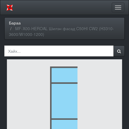
Цэсий
хураа
Бараа
MF-X00-HEROAL Шилэн фасад C50HI CW2 (H3310-
3600/W1000-1200)