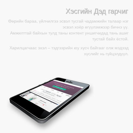
Хэсгийн Дэд гарчиг
Өөрийн бараа, үйлчилгээ эсвэл тусгай чадамжийн талаар нэг
эсвэл хоёр өгүүлэмжээр бичнэ үү.
Амжилттай байхын тулд таны контент уншигчидад тань ашиг
тустай байх ёстой.
Харилцагчаас эхэл – тэдгээрийн юу хүсч байгааг олж мэдээд
хүслийг нь гүйцэлдүүл.