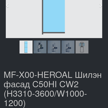
Өмнөх
Дар
MF-X00-HEROAL Шилэн
фасад C50HI CW2
(H3310-3600/W1000-
1200)