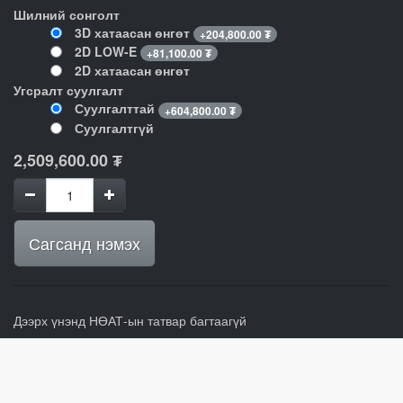
Шилний сонголт
3D хатаасан өнгөт
+
204,800.00
₮
2D LOW-E
+
81,100.00
₮
2D хатаасан өнгөт
Угсралт суулгалт
Суулгалттай
+
604,800.00
₮
Суулгалтгүй
2,509,600.00
₮
Сагсанд нэмэх
Дээрх үнэнд НӨАТ-ын татвар багтаагүй