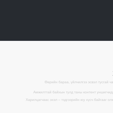
Өөрийн бараа, үйлчилгээ эсвэл тусгай ч
Амжилттай байхын тулд таны контент уншигчида
Харилцагчаас эхэл – тэдгээрийн юу хүсч байгааг ол