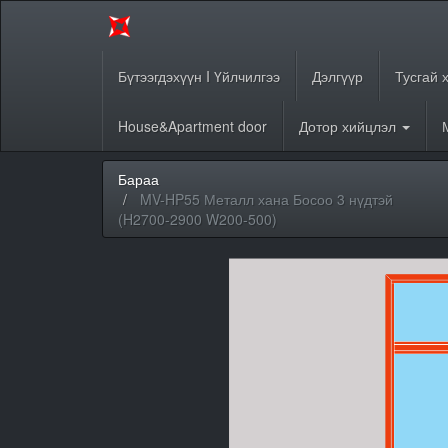
Бүтээгдэхүүн I Үйлчилгээ
Дэлгүүр
Тусгай 
House&Apartment door
Дотор хийцлэл
Бараа
MV-HP55 Металл хана Босоо 3 нүдтэй
(H2700-2900 W200-500)