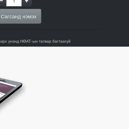
Сагсанд нэмэх
ээрх үнэнд НӨАТ-ын татвар багтаагүй