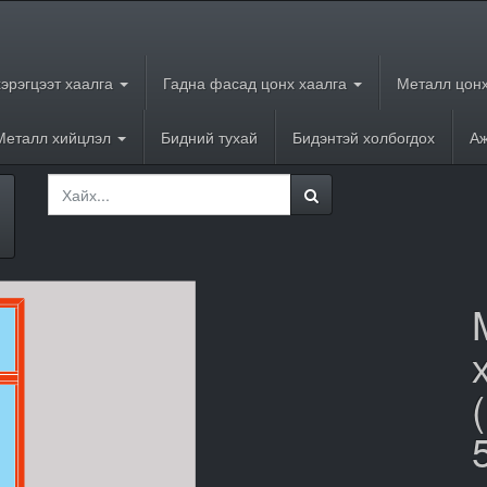
хэрэгцээт хаалга
Гадна фасад цонх хаалга
Металл цонх
Металл хийцлэл
Бидний тухай
Бидэнтэй холбогдох
Аж