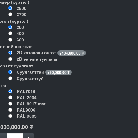
ндөр (хүртэл)
2800
2700
ргөн (хүртэл)
200
400
300
илний сонголт
2D хатаасан өнгөт
+
134,800.00
₮
2D энгийн тунгалаг
гсралт суулгалт
Суулгалттай
+
90,000.00
₮
Суулгалтгүй
нгө
RAL7016
RAL 2004
RAL 8017 mat
RAL9006
RAL 9003
,030,800.00
₮