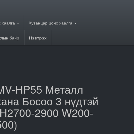
 хаалга
Хуванцар цонх хаалга
лын байр
Нэвтрэх
MV-HP55 Металл
хана Босоо 3 нүдтэй
(H2700-2900 W200-
500)