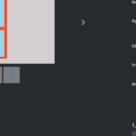
Ө
Ө
Дараачийн
Ш
У
Ө
1