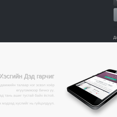
Д
Хэсгийн Дэд гарчиг
адамжийн талаар нэг эсвэл хоёр
өгүүлэмжээр бичнэ үү.
д тань ашиг тустай байх ёстой.
ж мэдээд хүслийг нь гүйцэлдүүл.